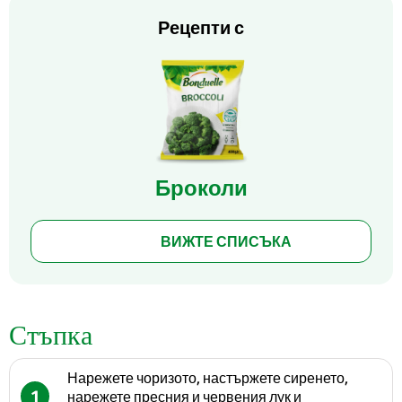
Рецепти с
Броколи
ВИЖТЕ СПИСЪКА
Стъпка
Нарежете чоризото, настържете сиренето,
1
нарежете пресния и червения лук и