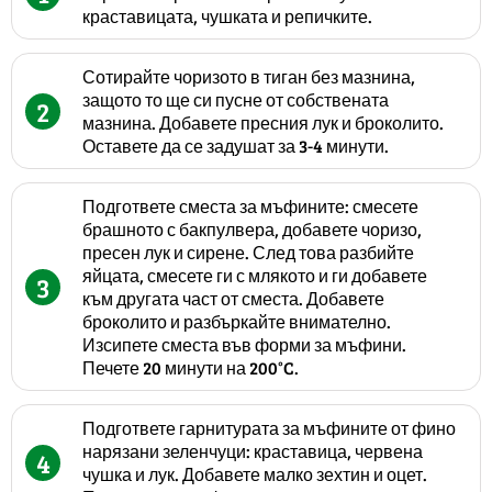
краставицата, чушката и репичките.
Сотирайте чоризото в тиган без мазнина,
защото то ще си пусне от собствената
2
мазнина. Добавете пресния лук и броколито.
Оставете да се задушат за 3-4 минути.
Подгответе сместа за мъфините: смесете
брашното с бакпулвера, добавете чоризо,
пресен лук и сирене. След това разбийте
яйцата, смесете ги с млякото и ги добавете
3
към другата част от сместа. Добавете
броколито и разбъркайте внимателно.
Изсипете сместа във форми за мъфини.
Печете 20 минути на 200°C.
Подгответе гарнитурата за мъфините от фино
нарязани зеленчуци: краставица, червена
4
чушка и лук. Добавете малко зехтин и оцет.