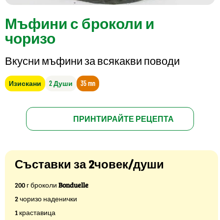
Мъфини с броколи и
чоризо
Вкусни мъфини за всякакви поводи
Изискани
2 Души
35 mn
ПРИНТИРАЙТЕ РЕЦЕПТА
Съставки за 2човек/души
200 г броколи
Bonduelle
2 чоризо наденички
1 краставица