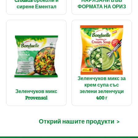
сирене Ементал
ФОРМАТА НА ОРИЗ
Зеленчуков микс за
крем супа със
Зеленчуков микс
зелени зеленчуци
Provensal
400 г
Открий нашите продукти
>