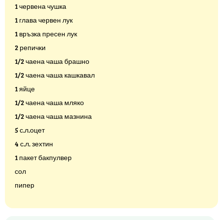
1 червена чушка
1 глава червен лук
1 връзка пресен лук
2 репички
1/2 чаена чаша брашно
1/2 чаена чаша кашкавал
1 яйце
1/2 чаена чаша мляко
1/2 чаена чаша мазнина
5 с.л.оцет
4 с.л. зехтин
1 пакет бакпулвер
сол
пипер