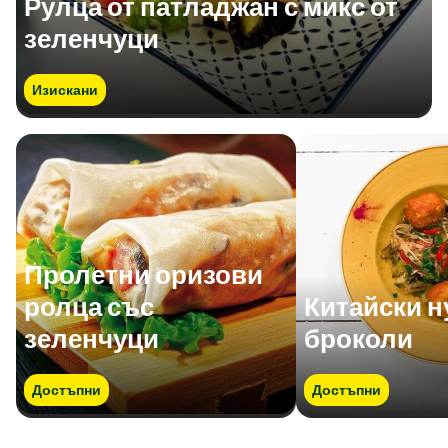
Рулца от патладжан с микс от
зеленчуци
Изискани
Пролетни оризови
ролца със
Китайски н
зеленчуци
броколи
Достъпни
Достъпни