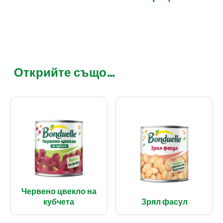
Открийте също...
Червено цвекло на
кубчета
Зрял фасул