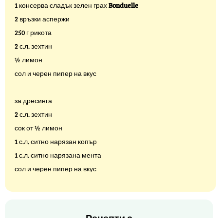
1 консерва сладък зелен грах
Bonduelle
2 връзки аспержи
250 г рикота
2 с.л. зехтин
½ лимон
сол и черен пипер на вкус
за дресинга
2 с.л. зехтин
сок от ½ лимон
1 с.л. ситно нарязан копър
1 с.л. ситно нарязана мента
сол и черен пипер на вкус