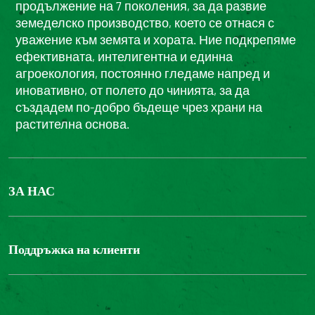
продължение на 7 поколения, за да развие
земеделско производство, което се отнася с
уважение към земята и хората. Ние подкрепяме
ефективната, интелигентна и единна
агроекология, постоянно гледаме напред и
иновативно, от полето до чинията, за да
създадем по-добро бъдеще чрез храни на
растителна основа.
ЗА НАС
БОНДЮЕЛ ГРУП
ФОНДАЦИЯ LOUIS BONDUELLE
Поддръжка на клиенти
Свържете се с нас
Часті запитання користувачів
Достъпност на уебсайта: не е съвместим