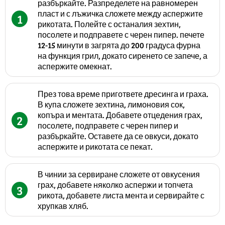
разбъркайте. Разпределете на равномерен
пласт и с лъжичка сложете между аспержите
1
рикотата. Полейте с останалия зехтин,
посолете и подправете с черен пипер. печете
12-15 минути в загрята до 200 градуса фурна
на функция грил, докато сиренето се запече, а
аспержите омекнат.
През това време пригответе дресинга и граха.
В купа сложете зехтина, лимоновия сок,
копъра и ментата. Добавете отцедения грах,
2
посолете, подправете с черен пипер и
разбъркайте. Оставете да се овкуси, докато
аспержите и рикотата се пекат.
В чинии за сервиране сложете от овкусения
грах, добавете няколко аспержи и топчета
3
рикота, добавете листа мента и сервирайте с
хрупкав хляб.