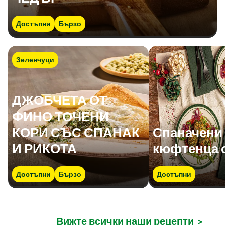
Достъпни
Бързо
Зеленчуци
ДЖОБЧЕТА ОТ
ФИНО ТОЧЕНИ
КОРИ СЪС СПАНАК
Спаначени
И РИКОТА
кюфтенца 
Достъпни
Бързо
Достъпни
Вижте всички наши рецепти
>