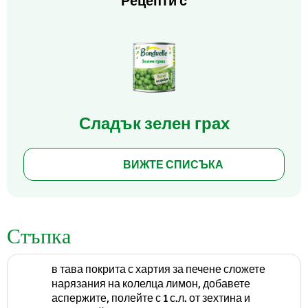
Рецепти с
Сладък зелен грах
ВИЖТЕ СПИСЪКА
Стъпка
в тава покрита с хартия за печене сложете
нарязания на колелца лимон, добавете
аспержите, полейте с 1 с.л. от зехтина и