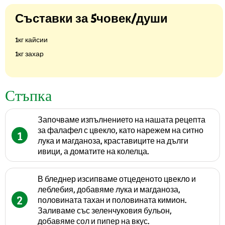
Съставки за 5човек/души
1кг кайсии
1кг захар
Стъпка
Започваме изпълнението на нашата рецепта
за фалафел с цвекло, като нарежем на ситно
1
лука и магданоза, краставиците на дълги
ивици, а доматите на колелца.
В бледнер изсипваме отцеденото цвекло и
леблебия, добавяме лука и магданоза,
2
половината тахан и половината кимион.
Заливаме със зеленчуковия бульон,
добавяме сол и пипер на вкус.