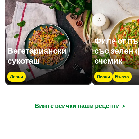
Филе от п
Вегетариански
със зелен 
сукоташ
ечемик
Лесни
Лесни
Бързо
Вижте всички наши рецепти
>