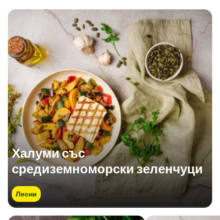
Халуми със
средиземноморски зеленчуци
Лесни