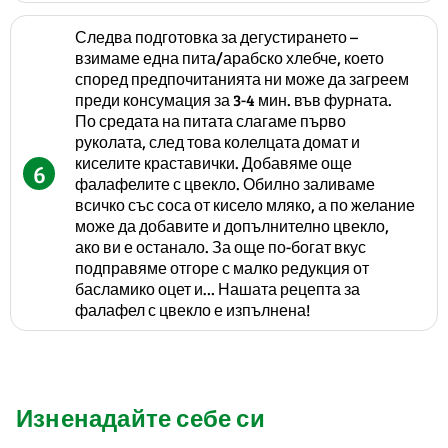
Следва подготовка за дегустирането –
взимаме една пита/арабско хлебче, което
според предпочитанията ни може да загреем
преди консумация за 3-4 мин. във фурната.
По средата на питата слагаме първо
руколата, след това колелцата домат и
киселите краставички. Добавяме още
6
фалафелите с цвекло. Обилно заливаме
всичко със соса от кисело мляко, а по желание
може да добавите и допълнително цвекло,
ако ви е останало. За още по-богат вкус
подправяме отгоре с малко редукция от
басламико оцет и… Нашата рецепта за
фалафел с цвекло е изпълнена!
Изненадайте себе си