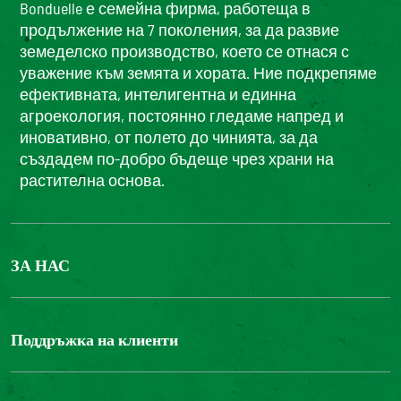
Bonduelle е семейна фирма, работеща в
продължение на 7 поколения, за да развие
земеделско производство, което се отнася с
уважение към земята и хората. Ние подкрепяме
ефективната, интелигентна и единна
агроекология, постоянно гледаме напред и
иновативно, от полето до чинията, за да
създадем по-добро бъдеще чрез храни на
растителна основа.
ЗА НАС
БОНДЮЕЛ ГРУП
ФОНДАЦИЯ LOUIS BONDUELLE
Поддръжка на клиенти
Свържете се с нас
Часті запитання користувачів