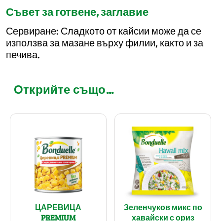
Съвет за готвене, заглавие
Сервиране: Сладкото от кайсии може да се
използва за мазане върху филии, както и за
печива.
Открийте също...
ЦАРЕВИЦА
Зеленчуков микс по
PREMIUM
хавайски с ориз