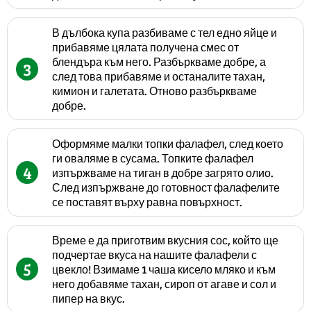
В дълбока купа разбиваме с тел едно яйце и
прибавяме цялата получена смес от
блендъра към него. Разбъркваме добре, а
3
след това прибавяме и останалите тахан,
кимион и галетата. Отново разбъркваме
добре.
Оформяме малки топки фалафел, след което
ги оваляме в сусама. Топките фалафел
4
изпържваме на тиган в добре загрято олио.
След изпържване до готовност фалафелите
се поставят върху равна повърхност.
Време е да приготвим вкусния сос, който ще
подчертае вкуса на нашите фалафели с
5
цвекло! Взимаме 1 чаша кисело мляко и към
него добавяме тахан, сироп от агаве и сол и
пипер на вкус.