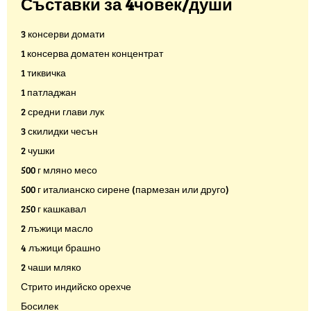
Съставки за 4човек/души
3 консерви домати
1 консерва доматен концентрат
1 тиквичка
1 патладжан
2 средни глави лук
3 скилидки чесън
2 чушки
500 г мляно месо
500 г италианско сирене (пармезан или друго)
250 г кашкавал
2 лъжици масло
4 лъжици брашно
2 чаши мляко
Стрито индийско орехче
Босилек