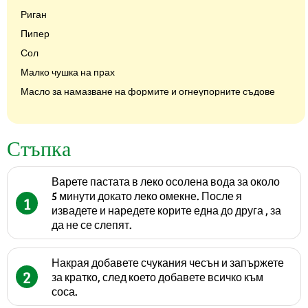
Риган
Пипер
Сол
Малко чушка на прах
Масло за намазване на формите и огнеупорните съдове
Стъпка
Варете пастата в леко осолена вода за около
5 минути докато леко омекне. После я
1
извадете и наредете корите една до друга , за
да не се слепят.
Накрая добавете счукания чесън и запържете
2
за кратко, след което добавете всичко към
соса.