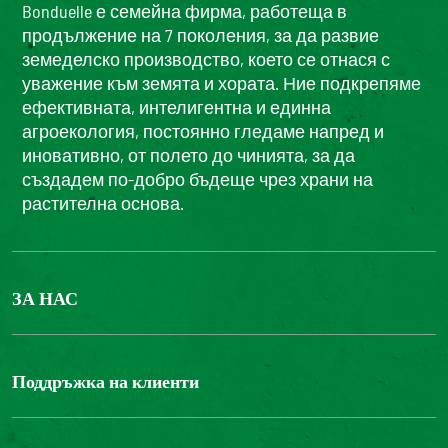
Bonduelle е семейна фирма, работеща в
продължение на 7 поколения, за да развие
земеделско производство, което се отнася с
уважение към земята и хората. Ние подкрепяме
ефективната, интелигентна и единна
агроекология, постоянно гледаме напред и
иновативно, от полето до чинията, за да
създадем по-добро бъдеще чрез храни на
растителна основа.
ЗА НАС
БОНДЮЕЛ ГРУП
ФОНДАЦИЯ LOUIS BONDUELLE
Поддръжка на клиенти
Свържете се с нас
Часті запитання користувачів