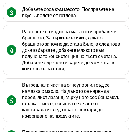
Добавете соса към месото. Подправете на
3
вкус. Свалете от котлона.
Разтопете в тенджера маслото и прибавете
брашното. Запържете всичко, докато
брашното започне да става бяло, а след това
4
докато бъркате добавете млякото към
получената консистенция на гъста сметана.
Добавете сиренето и варете до момента, в
който то се разтопи.
Вътрешната част на огнеупорния съд се
намазва с масло. На дъното се нареждат
поред: лист лазаня, върху него сос бешамел,
5
плънка с месо, посипва се с част от
кашкавала и след това се повтаря до
изчерпване на продуктите.
Печете около 30 минути при температура