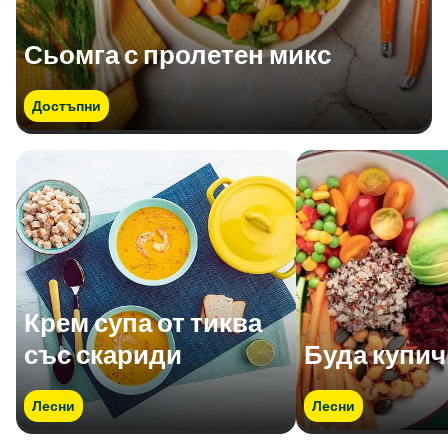
Сьомга с пролетен микс
Достъпни
Крем супа от тиква
със скариди
Буда купич
Лесни
Лесни