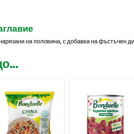
заглавие
арязани на половина, с добавка на фъстъчен ди
...