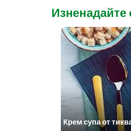
Изненадайте 
Крем супа от тикв