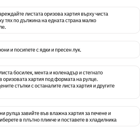
ареждайте листата оризова хартия върху чиста
ху тях по дължина на едната страна малко
ле.
ни и посипете с ядки и пресен лук.
листа босилек, мента и коленадър и стегнато
в оризовата хартия под формата на рулце.
ните стъпки с останалите листа хартия и другите
и рулца завийте във влажна хартия за печене и
иберете в плътно пликче и поставете в хладилника