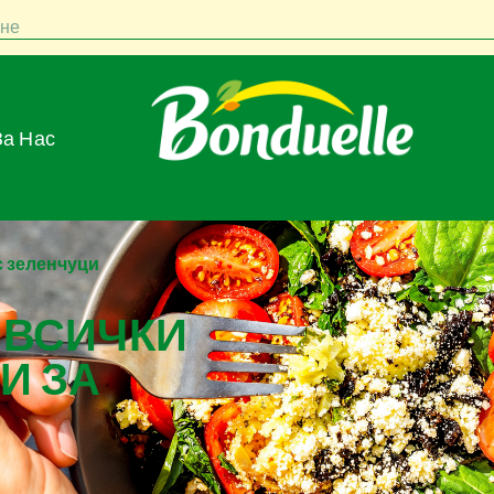
не
За Нас
с зеленчуци
 ВСИЧКИ
И ЗА