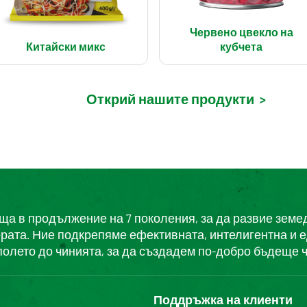
Червено цвекло на
Китайски микс
кубчета
Открий нашите продукти
>
еща в продължение на 7 поколения, за да развие земе
ората. Ние подкрепяме ефективната, интелигентна и 
полето до чинията, за да създадем по-добро бъдеще ч
Поддръжка на клиенти