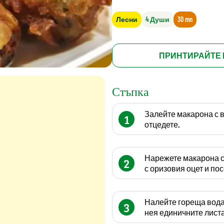
Лесни
4 Души
30 mn
ПРИНТИРАЙТЕ 
Стъпка
Залейте макарона с в
1
отцедете.
Нарежете макарона с
2
с оризовия оцет и пос
Налейте гореща вода 
3
нея единичните листа