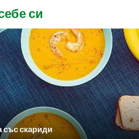
себе си
а със скариди