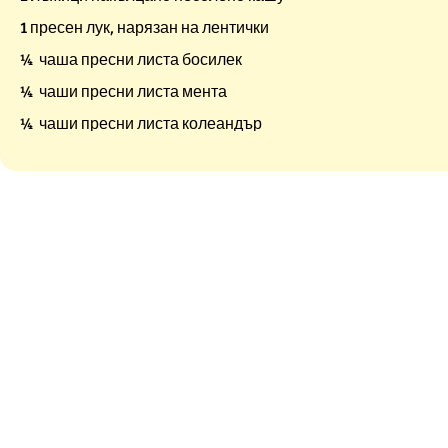
1 пресен лук, нарязан на лентички
¼ чаша пресни листа босилек
¼ чаши пресни листа мента
¼ чаши пресни листа колеандър