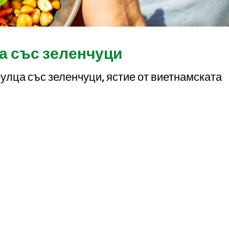
а със зеленчуци
улца със зеленчуци, ястие от виетнамската