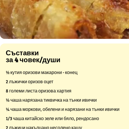
Съставки
за 4 човек/души
½ кутия оризови макарони - конец
2 лъжички оризов оцет
8 големи листа оризова хартия
½ чаша нарязана тиквичка на тънки ивички
¼ чаша моркови, обелени и нарязани на тънки ивички
1/3 чаша китайско зеле или бяло, рендосано
2 лъжици накълцано несолено кашу