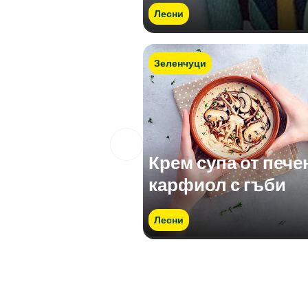
Лесни
Зеленчуци
Крем супа от пече
карфиол с гъби
Лесни