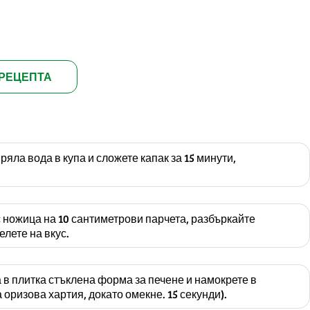
РЕЦЕПТА
ряла вода в купа и сложете капак за 15 минути,
 ножица на 10 сантиметрови парчета, разбъркайте
елете на вкус.
в плитка стъклена форма за печене и намокрете в
 оризова хартия, докато омекне. 15 секунди).