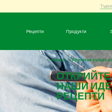
Търсе
Рецепти
Продукти
>
Retsepti
>
Пролетни рулца съ
ОТКРИЙТЕ
НАШИ ИДЕ
РЕЦЕПТИ