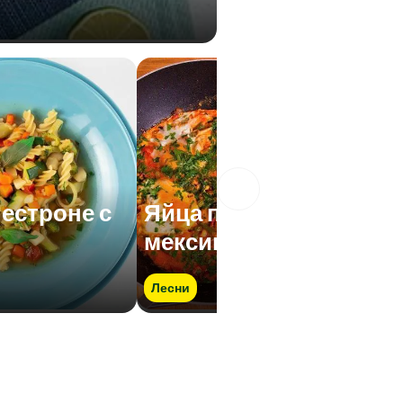
естроне с
Яйца по
мексикански
Лесни