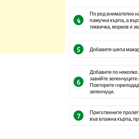
По ред внимателно н
4
памучна кърпа, а вър
тиквичка, морков и зе
5
Добавете шепа макаро
Добавете по няколко 
завийте зеленчуците 
6
Повторете гореподаде
зеленчуци.
Приготвените пролетн
7
във влажна кърпа, пр