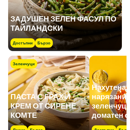
ЗАДУШЕН ЗЕЛЕН ФАСУЛ ПО
ТАЙЛАНДСКИ
Достъпни
Бързо
Зеленчуци
Нахутена 
ПАСТА С ГРАХ И
нарязани 
КРЕМ ОТ СИРЕНЕ
зеленчуци
КОМТЕ
доматен с
Лесни
Бързо
Достъпни
Бърз