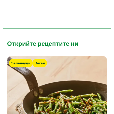
Открийте рецептите ни
Зеленчуци
Веган