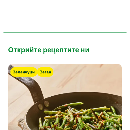
Открийте рецептите ни
Зеленчуци
Веган