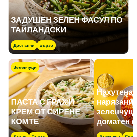
ЗАДУШЕН ЗЕЛЕН ФАСУЛ ПО
ТАЙЛАНДСКИ
Достъпни
Бързо
Зеленчуци
Нахутена 
ПАСТА С ГРАХ И
нарязани 
КРЕМ ОТ СИРЕНЕ
зеленчуци
КОМТЕ
доматен с
Лесни
Бързо
Достъпни
Бърз