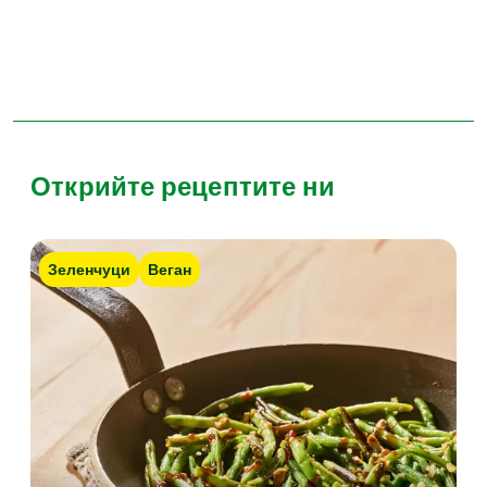
Открийте рецептите ни
Зеленчуци
Веган