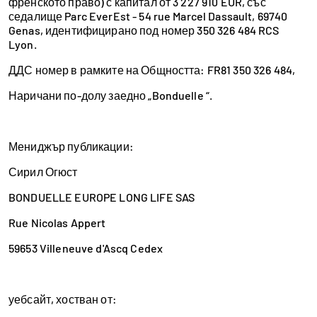
френското право) с капитал от 3 227 910 EUR, със
седалище Parc EverEst - 54 rue Marcel Dassault, 69740
Genas, идентифицирано под номер 350 326 484 RCS
Lyon.
ДДС номер в рамките на Общността: FR81 350 326 484,
Наричани по-долу заедно „Bonduelle “.
Мениджър публикации:
Сирил Огюст
BONDUELLE EUROPE LONG LIFE SAS
Rue Nicolas Appert
59653 Villeneuve d'Ascq Cedex
уебсайт, хостван от: