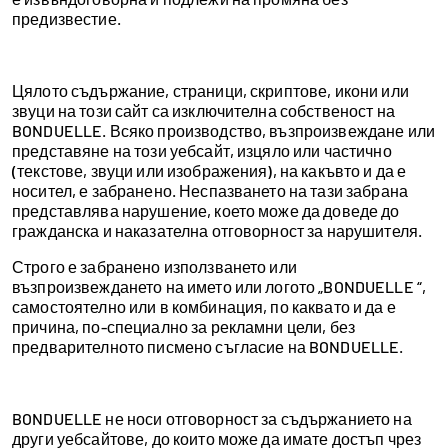
предизвестие.
Цялото съдържание, страници, скриптове, икони или
звуци на този сайт са изключителна собственост на
BONDUELLE. Всяко производство, възпроизвеждане или
представяне на този уебсайт, изцяло или частично
(текстове, звуци или изображения), на какъвто и да е
носител, е забранено. Неспазването на тази забрана
представлява нарушение, което може да доведе до
гражданска и наказателна отговорност за нарушителя.
Строго е забранено използването или
възпроизвеждането на името или логото „BONDUELLE “,
самостоятелно или в комбинация, по каквато и да е
причина, по-специално за рекламни цели, без
предварителното писмено съгласие на BONDUELLE.
BONDUELLE не носи отговорност за съдържанието на
други уебсайтове, до които може да имате достъп чрез