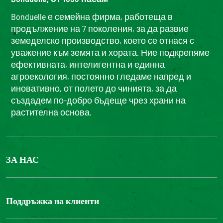
Bonduelle е семейна фирма, работеща в
продължение на 7 поколения, за да развие
земеделско производство, което се отнася с
уважение към земята и хората. Ние подкрепяме
ефективната, интелигентна и единна
агроекология, постоянно гледаме напред и
иновативно, от полето до чинията, за да
създадем по-добро бъдеще чрез храни на
растителна основа.
ЗА НАС
БОНДЮЕЛ ГРУП
ФОНДАЦИЯ LOUIS BONDUELLE
Поддръжка на клиенти
Свържете се с нас