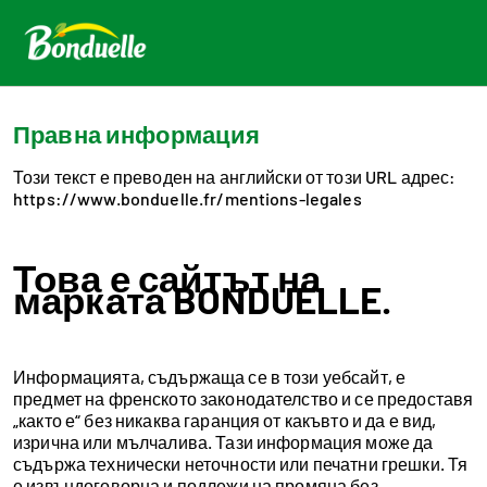
Правна информация
Този текст е преводен на английски от този URL адрес:
https://www.bonduelle.fr/mentions-legales
Това е сайтът на
марката BONDUELLE.
Информацията, съдържаща се в този уебсайт, е
предмет на френското законодателство и се предоставя
„както е“ без никаква гаранция от какъвто и да е вид,
изрична или мълчалива. Тази информация може да
съдържа технически неточности или печатни грешки. Тя
е извъндоговорна и подлежи на промяна без