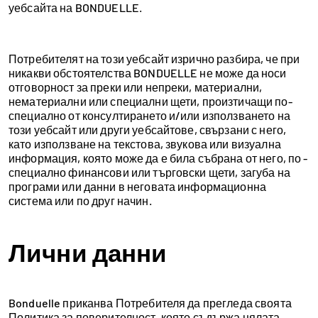
уебсайта на BONDUELLE.
Потребителят на този уебсайт изрично разбира, че при
никакви обстоятелства BONDUELLE не може да носи
отговорност за преки или непреки, материални,
нематериални или специални щети, произтичащи по-
специално от консултирането и/или използването на
този уебсайт или други уебсайтове, свързани с него,
като използване на текстова, звукова или визуална
информация, която може да е била събрана от него, по -
специално финансови или търговски щети, загуба на
програми или данни в неговата информационна
система или по друг начин.
Лични данни
Bonduelle приканва Потребителя да прегледа своята
Политика за поверителност, която съдържа цялата