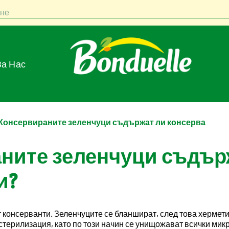
не
За Нас
- Консервираните зеленчуци съдържат ли консерва
ните зеленчуци съдър
и?
консерванти. Зеленчуците се бланшират, след това херметич
стерилизация, като по този начин се унищожават всички микр