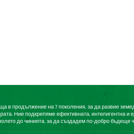
еща в продължение на 7 поколения, за да развие земе
ората. Ние подкрепяме ефективната, интелигентна и 
полето до чинията, за да създадем по-добро бъдеще ч