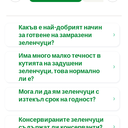
Какъв е най-добрият начин
за готвене на замразени
зеленчуци?
Има много малко течност в
кутията на задушени
зеленчуци, това нормално
ли е?
Мога ли да ям зеленчуци с
изтекъл срок на годност?
Консервираните зеленчуци
съдържат ли консерванти?