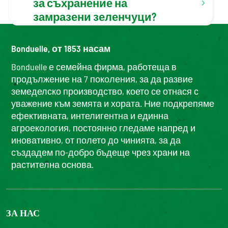
за съхранение на
замразени зеленчуци?
Bonduelle, от 1853 насам
Bonduelle е семейна фирма, работеща в
продължение на 7 поколения, за да развие
земеделско производство, което се отнася с
уважение към земята и хората. Ние подкрепяме
ефективната, интелигентна и единна
агроекология, постоянно гледаме напред и
иновативно, от полето до чинията, за да
създадем по-добро бъдеще чрез храни на
растителна основа.
ЗА НАС