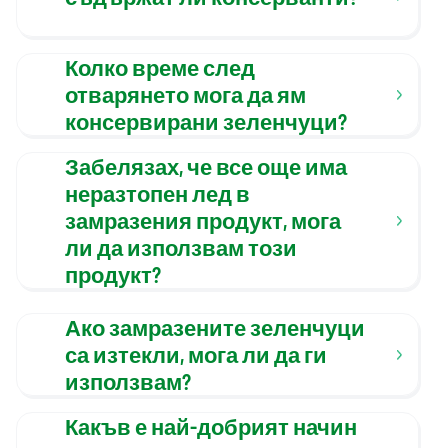
Колко време след
отварянето мога да ям
консервирани зеленчуци?
Забелязах, че все още има
неразтопен лед в
замразения продукт, мога
ли да използвам този
продукт?
Ако замразените зеленчуци
са изтекли, мога ли да ги
използвам?
Какъв е най-добрият начин