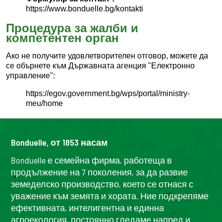
https://www.bonduelle.bg/kontakti
Процедура за жалби и
компетентен орган
Ако не получите удовлетворителен отговор, можете да
се обърнете към Държавната агенция "Електронно
управление":
https://egov.government.bg/wps/portal/ministry-
meu/home
Bonduelle, от 1853 насам
Bonduelle е семейна фирма, работеща в
продължение на 7 поколения, за да развие
земеделско производство, което се отнася с
уважение към земята и хората. Ние подкрепяме
ефективната, интелигентна и единна
агроекология, постоянно гледаме напред и