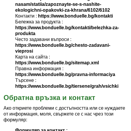
nasam/statiia/zapoznayte-se-s-nashite-
ekologichni-opakovki-za-khrana/6102/6102
Контакти :
https://www.bonduelle.bg/kontakti
Бележка за продукта :
https://www.bonduelle.bg/kontakti/belezhka-za-
produkta
Често задавани въпроси :
https://www.bonduelle.bg/chesto-zadavani-
vieprosi
Карта на сайта :
https://www.bonduelle.bg/sitemap.xml
Правна информация :
https://www.bonduelle.bg/pravna-informaciya
Търсене :
https://www.bonduelle.bg/tiersene/grah/vsichki
Обратна връзка и контакт
Ако откриете проблеми с достъпността или се нуждаете
от информация, моля, свържете се с нас чрез този
формуляр:
Формуляр за контакт :