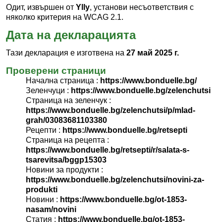
Одит, извършен от
Ylly
, установи несъответствия с
няколко критерия на WCAG 2.1.
Дата на декларацията
Тази декларация е изготвена на
27 май 2025 г.
Проверени страници
Начална страница :
https://www.bonduelle.bg/
Зеленчуци :
https://www.bonduelle.bg/zelenchutsi
Страница на зеленчук :
https://www.bonduelle.bg/zelenchutsi/p/mlad-
grah/03083681103380
Рецепти :
https://www.bonduelle.bg/retsepti
Страница на рецепта :
https://www.bonduelle.bg/retsepti/r/salata-s-
tsarevitsa/bggp15303
Новини за продукти :
https://www.bonduelle.bg/zelenchutsi/novini-za-
produkti
Новини :
https://www.bonduelle.bg/ot-1853-
nasam/novini
Статия :
https://www.bonduelle.bg/ot-1853-