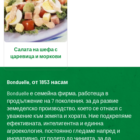
Салата на шефа с
царевица и моркови
Bonduelle, от 1853 насам
Bonduelle е семейна фирма, работеща в
продължение на 7 поколения, за да развие
земеделско производство, което се отнася с
уважение към земята и хората. Ние подкрепяме
ефективната, интелигентна и единна
агроекология, постоянно гледаме напред и
иновативно, от полето до чинията, за да