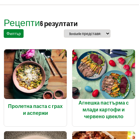
Рецепти
6 резултати
Филтър
Агнешка пастърма с
Пролетна паста с грах
млади картофи и
и аспержи
червено цвекло