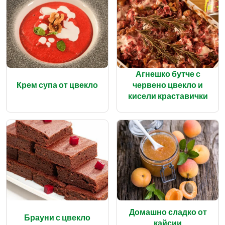
Агнешко бутче с
Крем супа от цвекло
червено цвекло и
кисели краставички
Домашно сладко от
Брауни с цвекло
кайсии