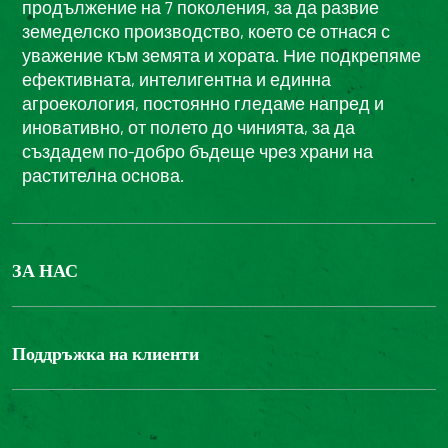
продължение на 7 поколения, за да развие
земеделско производство, което се отнася с
уважение към земята и хората. Ние подкрепяме
ефективната, интелигентна и единна
агроекология, постоянно гледаме напред и
иновативно, от полето до чинията, за да
създадем по-добро бъдеще чрез храни на
растителна основа.
ЗА НАС
БОНДЮЕЛ ГРУП
ФОНДАЦИЯ LOUIS BONDUELLE
Поддръжка на клиенти
Свържете се с нас
Часті запитання користувачів
Достъпност на уебсайта: не е съвместим