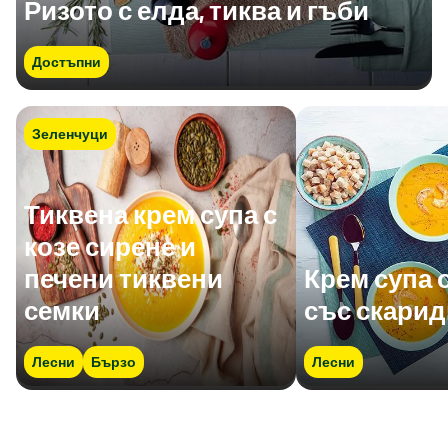
Ризото с елда, тиква и гъби
Достъпни
Зеленчуци
Тиквена крем супа с
козе сирене и
печени тиквени
Крем супа 
семки
със скарид
Лесни
Бързо
Лесни