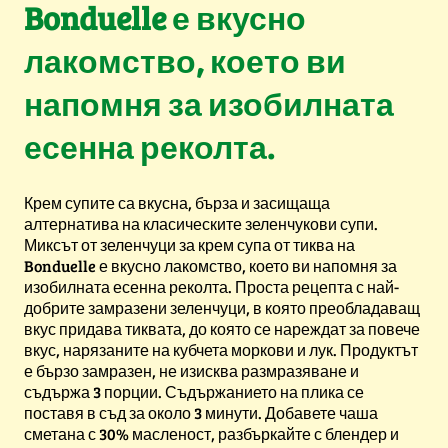
Bonduelle е вкусно
лакомство, което ви
напомня за изобилната
есенна реколта.
Крем супите са вкусна, бърза и засищаща
алтернатива на класическите зеленчукови супи.
Миксът от зеленчуци за крем супа от тиква на
Bonduelle е вкусно лакомство, което ви напомня за
изобилната есенна реколта. Проста рецепта с най-
добрите замразени зеленчуци, в която преобладаващ
вкус придава тиквата, до която се нареждат за повече
вкус, нарязаните на кубчета моркови и лук. Продуктът
е бързо замразен, не изисква размразяване и
съдържа 3 порции. Съдържанието на плика се
поставя в съд за около 3 минути. Добавете чаша
сметана с 30% масленост, разбъркайте с блендер и