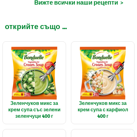
Вижте всички наши рецепти
>
открийте също ...
Зеленчуков микс за
Зеленчуков микс за
крем супа със зелени
крем супа с карфиол
зеленчуци 400 г
400 г