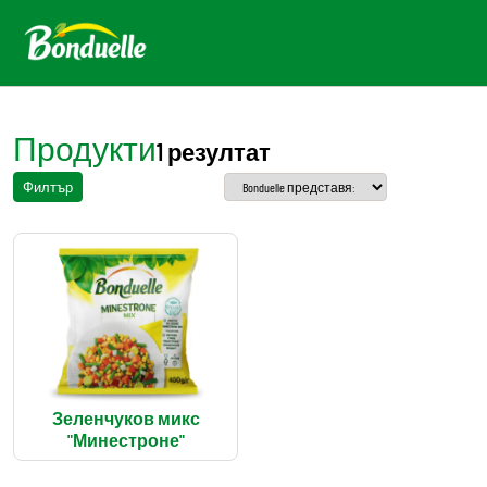
Продукти
1 резултат
Филтър
Зеленчуков микс
"Минестроне"