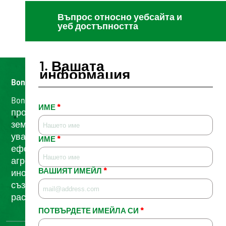
Въпрос относно уебсайта и
уеб достъпността
1.
Вашата
информация
Bonduelle, от 1853 насам
Bonduelle е семейна фирма, работеща в
ИМЕ
*
продължение на 7 поколения, за да развие
земеделско производство, което се отнася с
уважение към земята и хората. Ние подкрепяме
ИМЕ
*
ефективната, интелигентна и единна
агроекология, постоянно гледаме напред и
ВАШИЯТ ИМЕЙЛ
*
иновативно, от полето до чинията, за да
създадем по-добро бъдеще чрез храни на
растителна основа.
ПОТВЪРДЕТЕ ИМЕЙЛА СИ
*