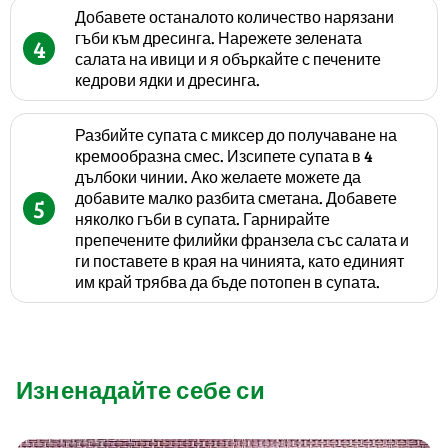
Добавете останалото количество нарязани
гъби към дресинга. Нарежете зелената
4
салата на ивици и я объркайте с печените
кедрови ядки и дресинга.
Разбийте супата с миксер до получаване на
кремообразна смес. Изсипете супата в 4
дълбоки чинии. Ако желаете можете да
добавите малко разбита сметана. Добавете
5
няколко гъби в супата. Гарнирайте
препечените филийки франзела със салата и
ги поставете в края на чинията, като единият
им край трябва да бъде потопен в супата.
Изненадайте себе си