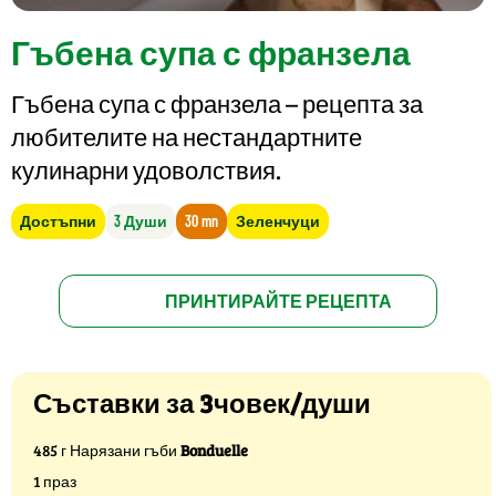
Гъбена супа с франзела
Гъбена супа с франзела – рецепта за
любителите на нестандартните
кулинарни удоволствия.
Достъпни
3 Души
30 mn
Зеленчуци
ПРИНТИРАЙТЕ РЕЦЕПТА
Съставки за 3човек/души
485 г Нарязани гъби
Bonduelle
1 праз