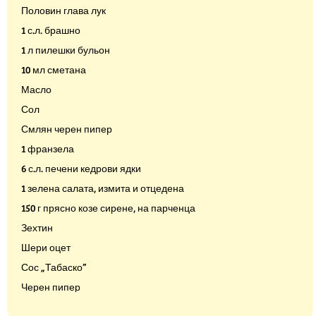
Половин глава лук
1 с.л. брашно
1 л пилешки бульон
10 мл сметана
Масло
Сол
Смлян черен пипер
1 франзела
6 с.л. печени кедрови ядки
1 зелена салата, измита и отцедена
150 г прясно козе сирене, на парченца
Зехтин
Шери оцет
Сос „Табаско”
Черен пипер