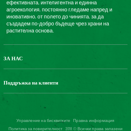
ефективната, интелигентна и единна
агроекология, постоянно гледаме напред и
иновативно, от полето до чинията, за да
създадем по-добро бъдеще чрез храни на
растителна основа.
ЗА НАС
БОНДЮЕЛ ГРУП
ФОНДАЦИЯ LOUIS BONDUELLE
Поддръжка на клиенти
Свържете се с нас
Часті запитання користувачів
Достъпност на уебсайта: не е съвместим
Управление на бисквитките
Правна информация
Политика за поверителност
2018 © Всички права запазени