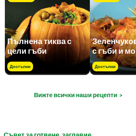
Пълнена тиква с
Зеленчуко
цели гъби
с гъби и м
Достъпни
Достъпни
Вижте всички наши рецепти
>
Съвет за готвене, заглавие