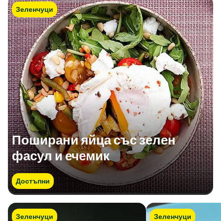
Зеленчуци
Поширани яйца със зелен
фасул и ечемик
Достъпни
Зеленчуци
Зеленчуци