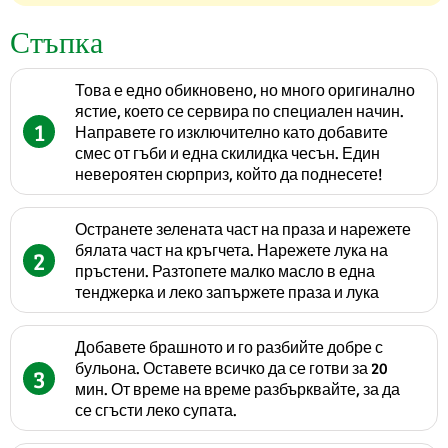
Стъпка
Това е едно обикновено, но много оригинално
ястие, което се сервира по специален начин.
1
Направете го изключително като добавите
смес от гъби и една скилидка чесън. Един
невероятен сюрприз, който да поднесете!
Остранете зелената част на праза и нарежете
бялата част на кръгчета. Нарежете лука на
2
пръстени. Разтопете малко масло в една
тенджерка и леко запържете праза и лука
Добавете брашното и го разбийте добре с
бульона. Оставете всичко да се готви за 20
3
мин. От време на време разбърквайте, за да
се сгъсти леко супата.