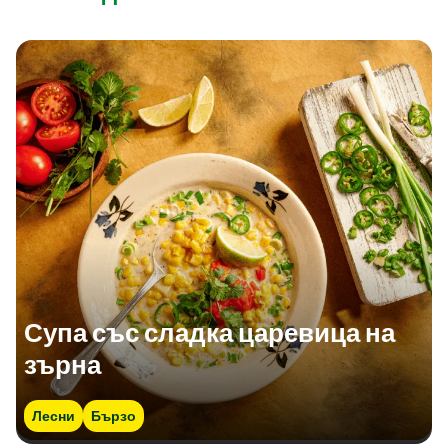
Супа със сладка царевица на
зърна
Лесни
Бързо