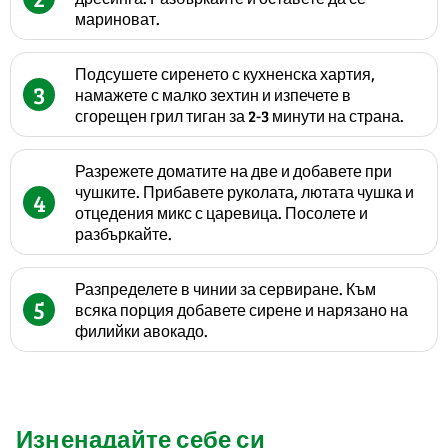
мариноват.
Подсушете сиренето с кухненска хартия,
3
намажете с малко зехтин и изпечете в
сгорещен грил тиган за 2-3 минути на страна.
Разрежете доматите на две и добавете при
чушките. Прибавете руколата, лютата чушка и
4
отцедения микс с царевица. Посолете и
разбъркайте.
Разпределете в чинии за сервиране. Към
5
всяка порция добавете сирене и нарязано на
филийки авокадо.
Изненадайте себе си