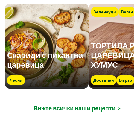
Зеленчуци
Веган
ТОРТИЛА 
Скариди с пикантна
ЦАРЕВИЦА
царевица
ХУМУС
Лесни
Достъпни
Бързо
Вижте всички наши рецепти
>