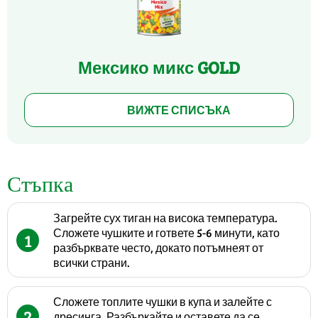
Мексико микс GOLD
ВИЖТЕ СПИСЪКА
Стъпка
Загрейте сух тиган на висока температура.
Сложете чушките и гответе 5-6 минути, като
1
разбърквате често, докато потъмнеят от
всички страни.
Сложете топлите чушки в купа и залейте с
2
дресинга. Разбъркайте и оставете да се