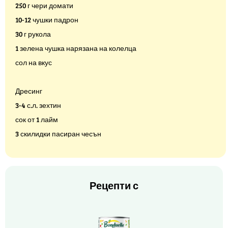
250 г чери домати
10-12 чушки падрон
30 г рукола
1 зелена чушка нарязана на колелца
сол на вкус
Дресинг
3-4 с.л. зехтин
сок от 1 лайм
3 скилидки пасиран чесън
Рецепти с