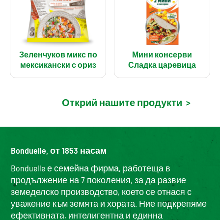
Зеленчуков микс по
Мини консерви
мексикански с ориз
Сладка царевица
Открий нашите продукти
>
Bonduelle, от 1853 насам
Bonduelle е семейна фирма, работеща в
продължение на 7 поколения, за да развие
земеделско производство, което се отнася с
уважение към земята и хората. Ние подкрепяме
ефективната, интелигентна и единна