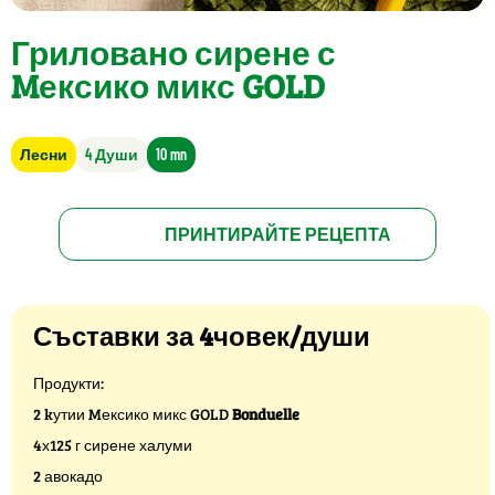
Гриловано сирене с
Mексико микс GOLD
Лесни
4 Души
10 mn
ПРИНТИРАЙТЕ РЕЦЕПТА
Съставки за 4човек/души
Продукти:
2 kутии Mексико микс GOLD
Bonduelle
4х125 г сирене халуми
2 авокадо