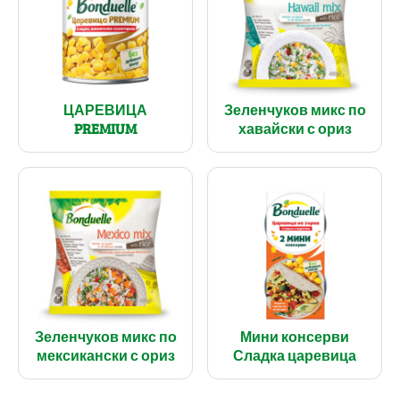
ЦАРЕВИЦА
Зеленчуков микс по
PREMIUM
хавайски с ориз
Зеленчуков микс по
Мини консерви
мексикански с ориз
Сладка царевица