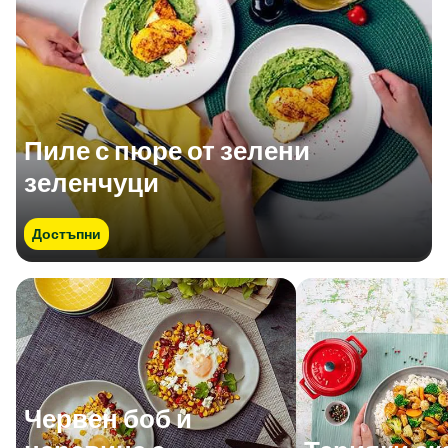
Пиле с пюре от зелени
зеленчуци
Достъпни
Червен боб и