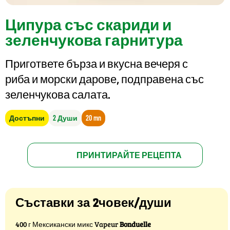
Ципура със скариди и
зеленчукова гарнитура
Пригответе бърза и вкусна вечеря с
риба и морски дарове, подправена със
зеленчукова салата.
Достъпни
2 Души
20 mn
ПРИНТИРАЙТЕ РЕЦЕПТА
Съставки за 2човек/души
400 г Мексикански микс Vapeur
Bonduelle