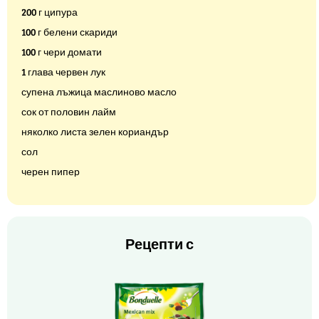
200 г ципура
100 г белени скариди
100 г чери домати
1 глава червен лук
супена лъжица маслиново масло
сок от половин лайм
няколко листа зелен кориандър
сол
черен пипер
Рецепти с