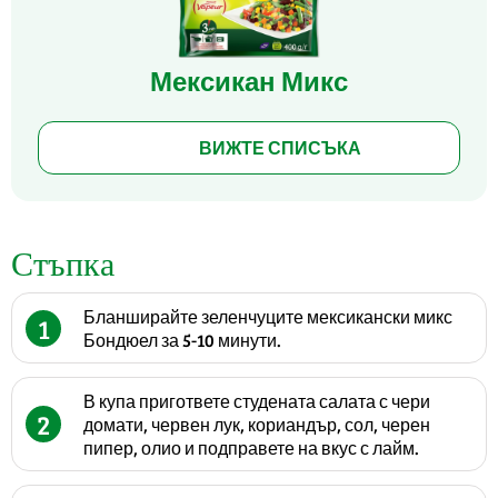
Мексикан Микс
ВИЖТЕ СПИСЪКА
Стъпка
Бланширайте зеленчуците мексикански микс
1
Бондюел за 5-10 минути.
В купа пригответе студената салата с чери
2
домати, червен лук, кориандър, сол, черен
пипер, олио и подправете на вкус с лайм.