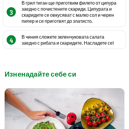
В грил тиган ще приготвим филето от ципура
заедно с почистените скариди. Ципурата и
3
скаридите се овкусяват с малко сол и черен
пипер и се приготвят до златисто.
В чиния сложете зеленчуковата салата
4
заедно с рибата и скаридите. Насладете се!
Изненадайте себе си