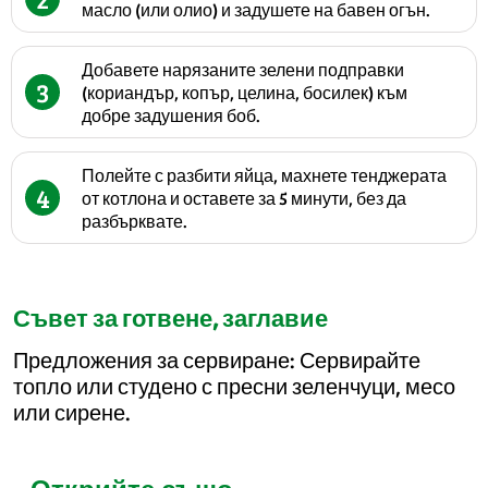
масло (или олио) и задушете на бавен огън.
Добавете нарязаните зелени подправки
3
(кориандър, копър, целина, босилек) към
добре задушения боб.
Полейте с разбити яйца, махнете тенджерата
4
от котлона и оставете за 5 минути, без да
разбърквате.
Съвет за готвене, заглавие
Предложения за сервиране: Сервирайте
топло или студено с пресни зеленчуци, месо
или сирене.