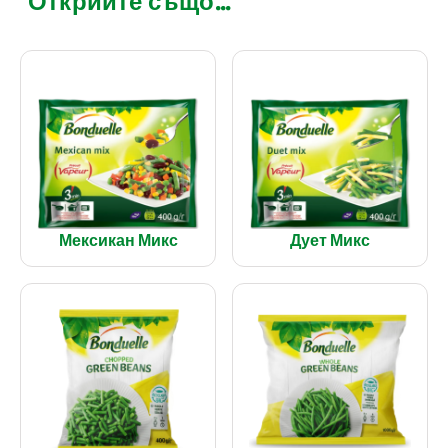
Открийте също...
Мексикан Микс
Дует Микс