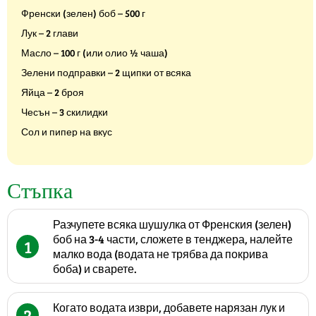
Френски (зелен) боб – 500 г
Лук – 2 глави
Масло – 100 г (или олио ½ чаша)
Зелени подправки – 2 щипки от всяка
Яйца – 2 броя
Чесън – 3 скилидки
Сол и пипер на вкус
Стъпка
Разчупете всяка шушулка от Френския (зелен)
боб на 3-4 части, сложете в тенджера, налейте
1
малко вода (водата не трябва да покрива
боба) и сварете.
Когато водата изври, добавете нарязан лук и
2