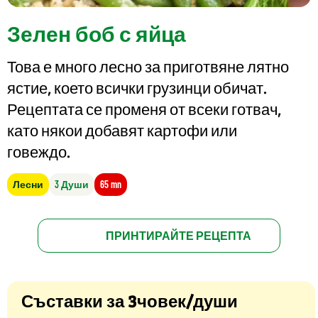
Зелен боб с яйца
Това е много лесно за приготвяне лятно
ястие, което всички грузинци обичат.
Рецептата се променя от всеки готвач,
като някои добавят картофи или
говеждо.
Лесни
3 Души
65 mn
ПРИНТИРАЙТЕ РЕЦЕПТА
Съставки за 3човек/души