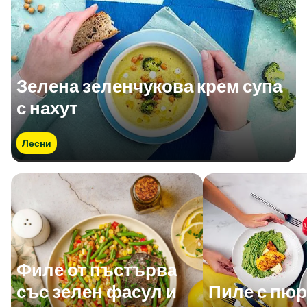
Зелена зеленчукова крем супа
с нахут
Лесни
Филе от пъстърва
със зелен фасул и
Пиле с пюр