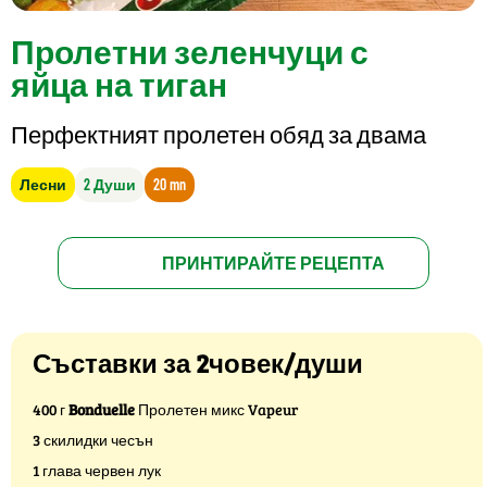
Пролетни зеленчуци с
яйца на тиган
Перфектният пролетен обяд за двама
Лесни
2 Души
20 mn
ПРИНТИРАЙТЕ РЕЦЕПТА
Съставки за 2човек/души
400 г
Bonduelle
Пролетен микс Vapeur
3 скилидки чесън
1 глава червен лук