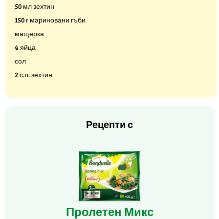
50 мл зехтин
150 г мариновани гъби
мащерка
4 яйца
сол
2 с.л. зехтин
Рецепти с
Пролетен Микс