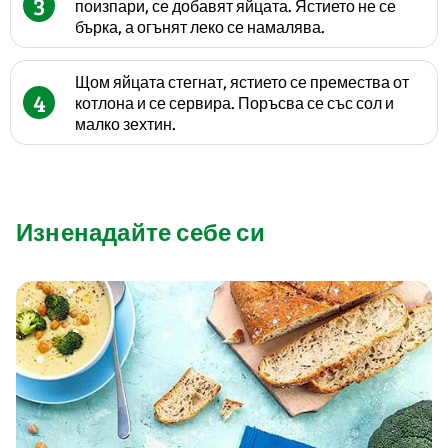
3
поизпари, се добавят яйцата. Ястието не се
бърка, а огънят леко се намалява.
Щом яйцата стегнат, ястието се премества от
4
котлона и се сервира. Поръсва се със сол и
малко зехтин.
Изненадайте себе си