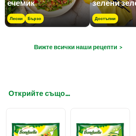
ечемик
зелени зел
Лесни
Бързо
Достъпни
Вижте всички наши рецепти
>
Открийте също...