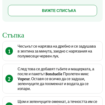
ВИЖТЕ СПИСЪКА
Стъпка
Чесънът се нарязва на дребно и се задушава
1
в зехтина за минута, заедно с нарязания на
полумесеци червен лук.
След това се добавят гъбите и мащерката, а
после и пакетът Bonduelle Пролетен микс
2
Vapeur. Оставя се всичко да се задуши,
зеленчуците да поомекнат и водата да се
изпари.
Щом и зеленчуците омекнат, а течността им се