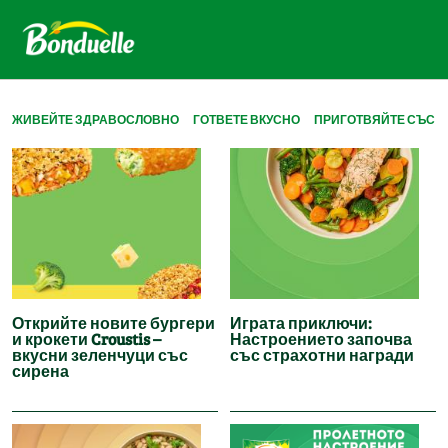
ЖИВЕЙТЕ ЗДРАВОСЛОВНО
ГОТВЕТЕ ВКУСНО
ПРИГОТВЯЙТЕ СЪС С
Открийте новите бургери
Играта приключи:
и крокети Croustis –
Настроението започва
вкусни зеленчуци със
със страхотни награди
сирена