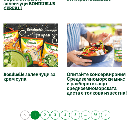
зеленчуци BONDUELLE
CEREALI
Bonduelle зеленчуци за
Опитайте консервирания
крем супа
Средиземноморски микс
и разберете защо
средиземноморската
диета е толкова известна!
<
1
2
3
4
5
...
56
>