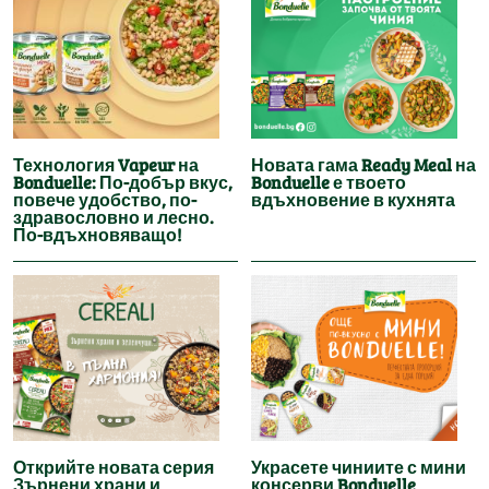
Технология Vapeur на
Новата гама Ready Meal на
Bonduelle: По-добър вкус,
Bonduelle е твоето
повече удобство, по-
вдъхновение в кухнята
здравословно и лесно.
По-вдъхновяващо!
Открийте новата серия
Украсете чиниите с мини
Зърнени храни и
консерви Bonduelle