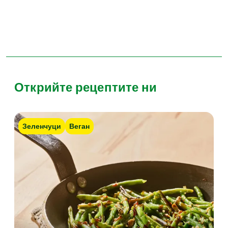
Открийте рецептите ни
Зеленчуци
Веган