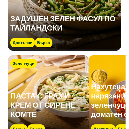
ЗАДУШЕН ЗЕЛЕН ФАСУЛ ПО
ТАЙЛАНДСКИ
Достъпни
Бързо
Зеленчуци
Нахутена 
ПАСТА С ГРАХ И
нарязани 
КРЕМ ОТ СИРЕНЕ
зеленчуци
КОМТЕ
доматен с
Лесни
Бързо
Достъпни
Бърз