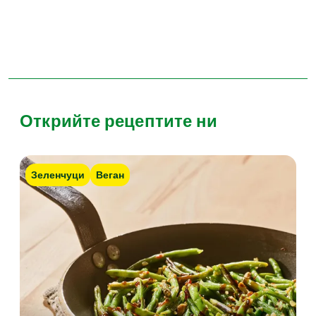
Открийте рецептите ни
Зеленчуци
Веган