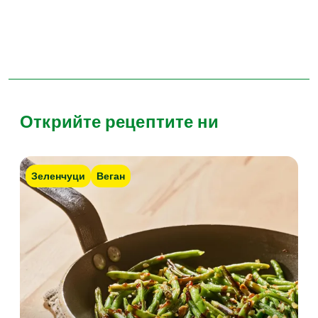
Открийте рецептите ни
Зеленчуци
Веган