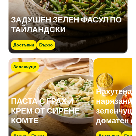
ЗАДУШЕН ЗЕЛЕН ФАСУЛ ПО
ТАЙЛАНДСКИ
Достъпни
Бързо
Зеленчуци
Нахутена 
ПАСТА С ГРАХ И
нарязани 
КРЕМ ОТ СИРЕНЕ
зеленчуци
КОМТЕ
доматен с
Лесни
Бързо
Достъпни
Бърз