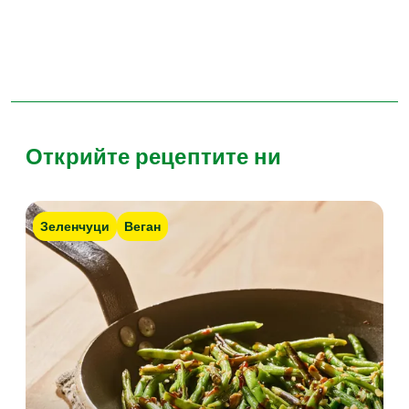
Открийте рецептите ни
Зеленчуци
Веган