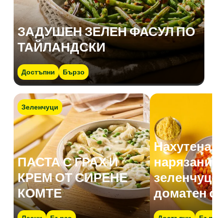
ЗАДУШЕН ЗЕЛЕН ФАСУЛ ПО
ТАЙЛАНДСКИ
Достъпни
Бързо
Зеленчуци
Нахутена 
ПАСТА С ГРАХ И
нарязани 
КРЕМ ОТ СИРЕНЕ
зеленчуци
КОМТЕ
доматен с
Лесни
Бързо
Достъпни
Бърз