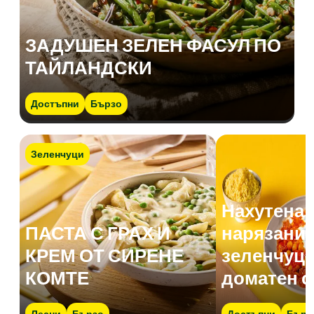
ЗАДУШЕН ЗЕЛЕН ФАСУЛ ПО
ТАЙЛАНДСКИ
Достъпни
Бързо
Зеленчуци
Нахутена 
ПАСТА С ГРАХ И
нарязани 
КРЕМ ОТ СИРЕНЕ
зеленчуци
КОМТЕ
доматен с
Лесни
Бързо
Достъпни
Бърз