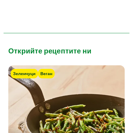
Открийте рецептите ни
Зеленчуци
Веган