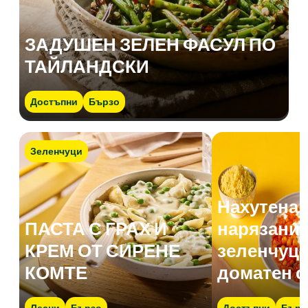
ЗАДУШЕН ЗЕЛЕН ФАСУЛ ПО
ТАЙЛАНДСКИ
Достъпни
Бързо
Зеленчуци
Нахутена 
ПАСТА С ГРАХ И
нарязани 
КРЕМ ОТ СИРЕНЕ
зеленчуци
КОМТЕ
доматен с
Лесни
Бързо
Достъпни
Бърз