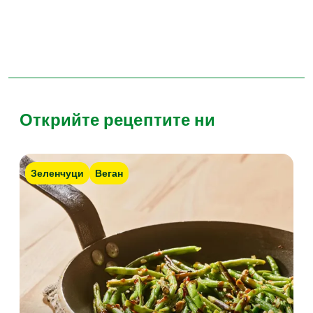
Открийте рецептите ни
Зеленчуци
Веган