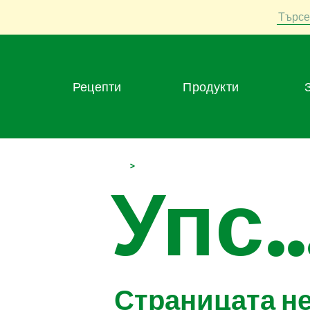
Търсе
Рецепти
Продукти
>
Упс..
Страницата н