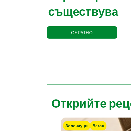
съществува
ОБРАТНО
Открийте рец
Зеленчуци
Веган