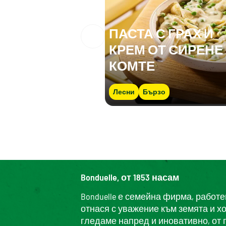
ПАСТА С ГРАХ И
КРЕМ ОТ СИРЕНЕ
КОМТЕ
Лесни
Бързо
Bonduelle, от 1853 насам
Bonduelle е семейна фирма, работ
отнася с уважение към земята и х
гледаме напред и иновативно, от 