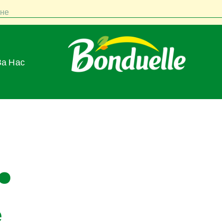
не
За Нас
.
е