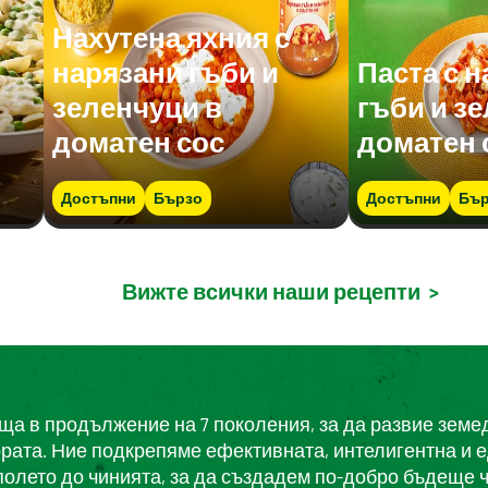
Нахутена яхния с
нарязани гъби и
Паста с 
зеленчуци в
гъби и з
доматен сос
доматен 
Достъпни
Бързо
Достъпни
Бър
Вижте всички наши рецепти
>
еща в продължение на 7 поколения, за да развие земе
ората. Ние подкрепяме ефективната, интелигентна и 
полето до чинията, за да създадем по-добро бъдеще ч