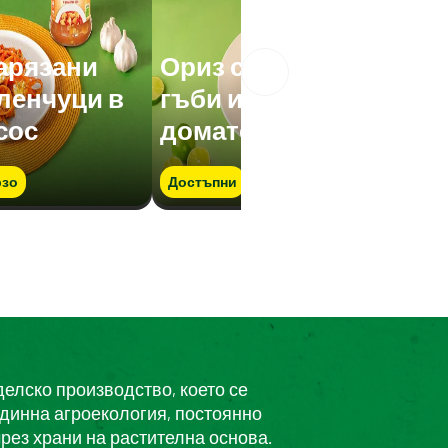
нарязани
Ориз с нарязани
еленчуци в
гъби и зеленчуци в
сос
доматен сос
зо
Достъпни
Бързо
делско производство, което се
единна агроекология, постоянно
рез храни на растителна основа.