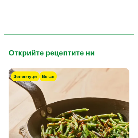
Открийте рецептите ни
Зеленчуци
Веган