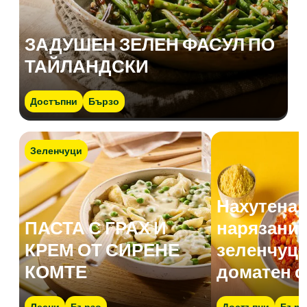
ЗАДУШЕН ЗЕЛЕН ФАСУЛ ПО
ТАЙЛАНДСКИ
Достъпни
Бързо
Зеленчуци
Нахутена 
ПАСТА С ГРАХ И
нарязани 
КРЕМ ОТ СИРЕНЕ
зеленчуци
КОМТЕ
доматен с
Лесни
Бързо
Достъпни
Бърз