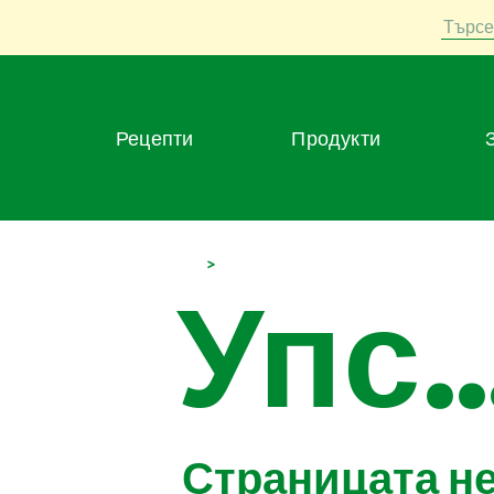
Търсе
Рецепти
Продукти
>
Упс..
Страницата н