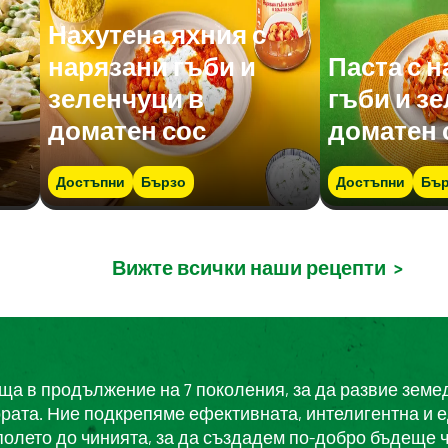
Нахутена яхния с
нарязани гъби и
Паста с 
зеленчуци в
гъби и з
доматен сос
доматен 
Достъпни
Бързо
Достъпни
Бър
Вижте всички наши рецепти
>
еща в продължение на 7 поколения, за да развие земе
ората. Ние подкрепяме ефективната, интелигентна и 
полето до чинията, за да създадем по-добро бъдеще ч