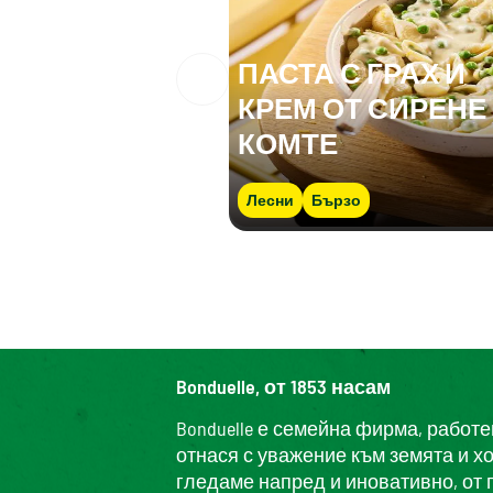
ПАСТА С ГРАХ И
КРЕМ ОТ СИРЕНЕ
КОМТЕ
Лесни
Бързо
Bonduelle, от 1853 насам
Bonduelle е семейна фирма, работ
отнася с уважение към земята и х
гледаме напред и иновативно, от 