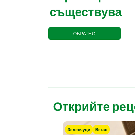
съществува
ОБРАТНО
Открийте рец
Зеленчуци
Веган