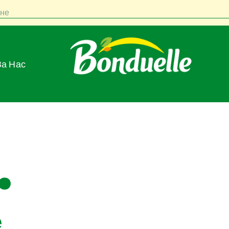
не
За Нас
.
е