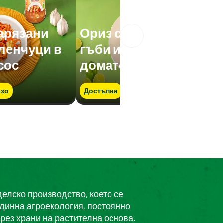
нарязани
Ориз с нарязани
еленчуци в
гъби и зеленчуци в
сос
доматен сос
зо
Достъпни
Бързо
делско производство, което се
единна агроекология, постоянно
рез храни на растителна основа.