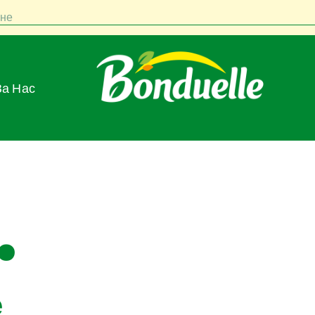
не
За Нас
.
е