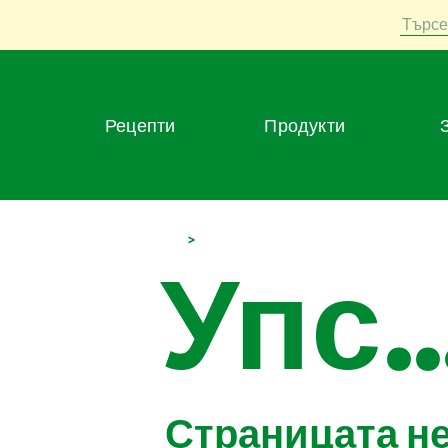
Търсе
Рецепти
Продукти
>
Упс..
Страницата н