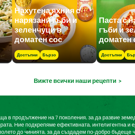
Нахутена яхния с
нарязани гъби и
Паста с 
зеленчуци в
гъби и з
доматен сос
доматен 
Достъпни
Бързо
Достъпни
Бър
Вижте всички наши рецепти
>
еща в продължение на 7 поколения, за да развие земе
ората. Ние подкрепяме ефективната, интелигентна и 
полето до чинията, за да създадем по-добро бъдеще ч