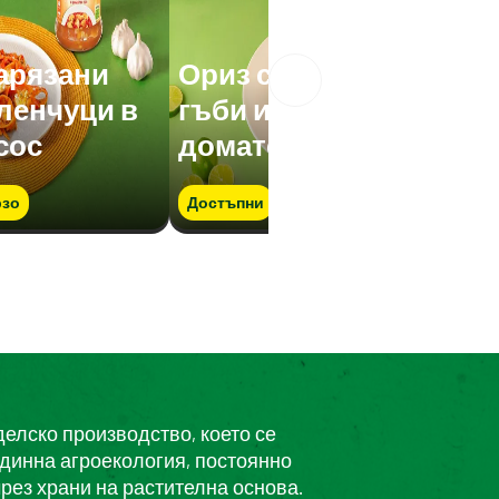
нарязани
Ориз с нарязани
еленчуци в
гъби и зеленчуци в
сос
доматен сос
зо
Достъпни
Бързо
делско производство, което се
единна агроекология, постоянно
рез храни на растителна основа.