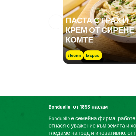
ПАСТА С ГРАХ И
КРЕМ ОТ СИРЕНЕ
КОМТЕ
Лесни
Бързо
Bonduelle, от 1853 насам
Bonduelle е семейна фирма, работ
отнася с уважение към земята и х
гледаме напред и иновативно, от 