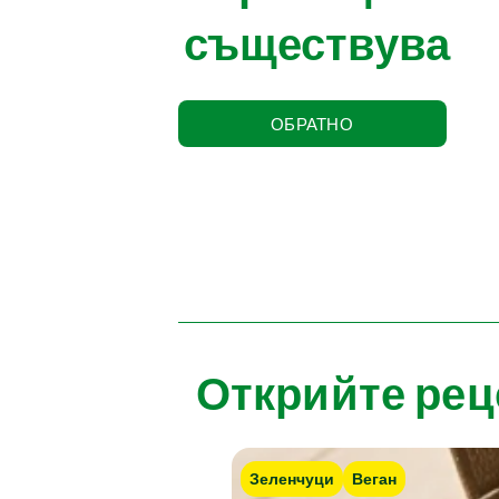
съществува
ОБРАТНО
Открийте рец
Зеленчуци
Веган