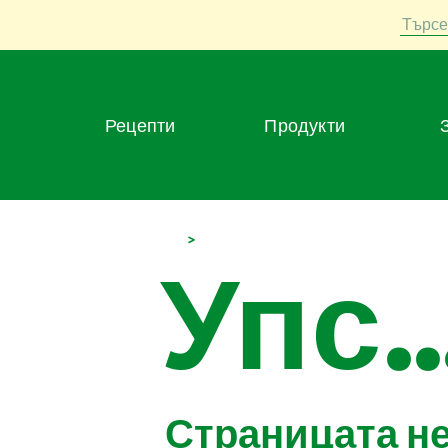
Търсе
Рецепти
Продукти
>
Упс..
Страницата н