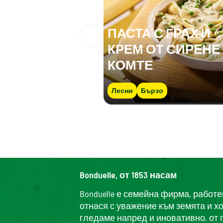
ПАСТА С ГРАХ И
КРЕМ ОТ СИРЕНЕ
КОМТЕ
Лесни
Бързо
Bonduelle, от 1853 насам
Bonduelle е семейна фирма, работ
отнася с уважение към земята и х
гледаме напред и иновативно, от 