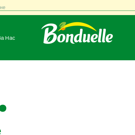
не
За Нас
.
е