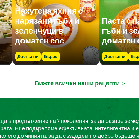
Нахутена яхния с
нарязани гъби и
Паста с 
зеленчуци в
гъби и з
доматен сос
доматен 
Достъпни
Бързо
Достъпни
Бър
Вижте всички наши рецепти
>
еща в продължение на 7 поколения, за да развие земе
ората. Ние подкрепяме ефективната, интелигентна и 
полето до чинията, за да създадем по-добро бъдеще ч