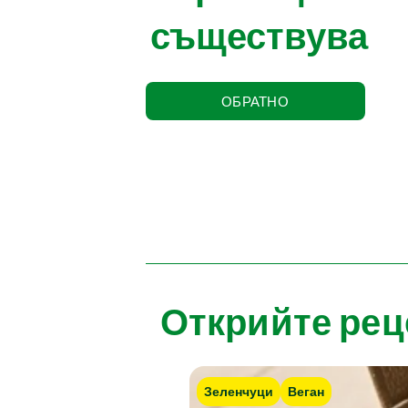
съществува
ОБРАТНО
Открийте рец
Зеленчуци
Веган