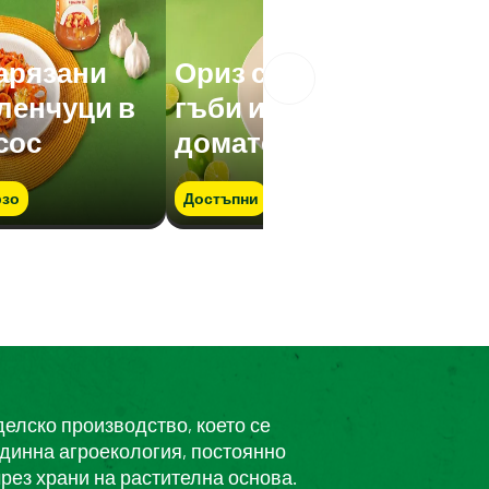
нарязани
Ориз с нарязани
еленчуци в
гъби и зеленчуци в
сос
доматен сос
зо
Достъпни
Бързо
делско производство, което се
единна агроекология, постоянно
рез храни на растителна основа.