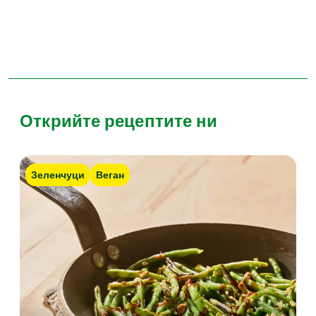
Открийте рецептите ни
Зеленчуци
Веган