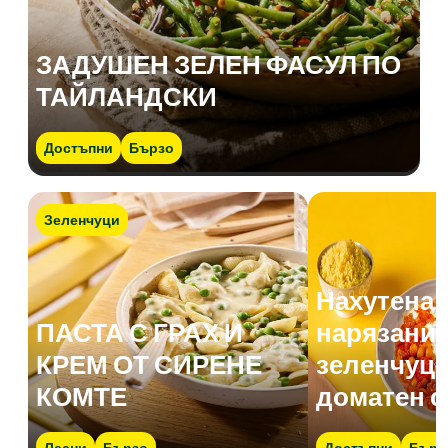
ЗАДУШЕН ЗЕЛЕН ФАСУЛ ПО
ТАЙЛАНДСКИ
Достъпни
Бързо
Зеленчуци
Нахутена 
ПАСТА С ГРАХ И
нарязани 
КРЕМ ОТ СИРЕНЕ
зеленчуци
КОМТЕ
доматен с
Лесни
Бързо
Достъпни
Бърз