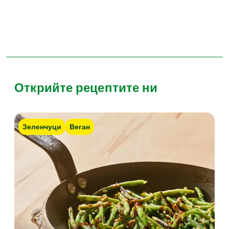
Открийте рецептите ни
Зеленчуци
Веган