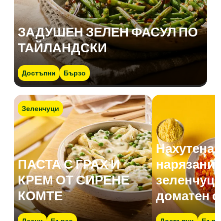
ЗАДУШЕН ЗЕЛЕН ФАСУЛ ПО
ТАЙЛАНДСКИ
Достъпни
Бързо
Зеленчуци
Нахутена 
ПАСТА С ГРАХ И
нарязани 
КРЕМ ОТ СИРЕНЕ
зеленчуци
КОМТЕ
доматен с
Лесни
Бързо
Достъпни
Бърз