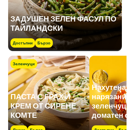
ЗАДУШЕН ЗЕЛЕН ФАСУЛ ПО
ТАЙЛАНДСКИ
Достъпни
Бързо
Зеленчуци
Нахутена 
ПАСТА С ГРАХ И
нарязани 
КРЕМ ОТ СИРЕНЕ
зеленчуци
КОМТЕ
доматен с
Лесни
Бързо
Достъпни
Бърз