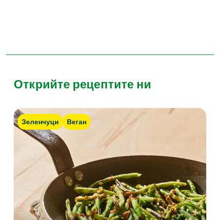
Открийте рецептите ни
Зеленчуци
Веган