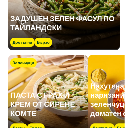
ЗАДУШЕН ЗЕЛЕН ФАСУЛ ПО
ТАЙЛАНДСКИ
Достъпни
Бързо
Зеленчуци
Нахутена 
ПАСТА С ГРАХ И
нарязани 
КРЕМ ОТ СИРЕНЕ
зеленчуци
КОМТЕ
доматен с
Лесни
Бързо
Достъпни
Бърз