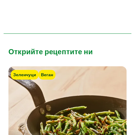
Открийте рецептите ни
Зеленчуци
Веган