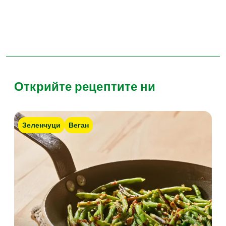
Открийте рецептите ни
Зеленчуци
Веган