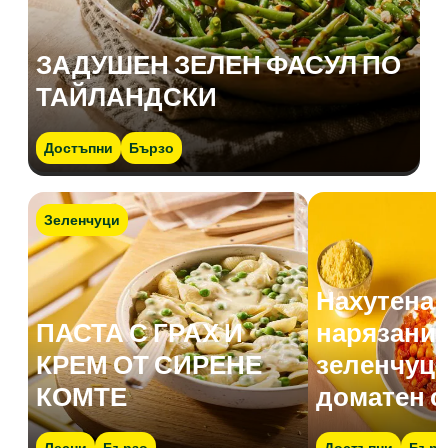
ЗАДУШЕН ЗЕЛЕН ФАСУЛ ПО
ТАЙЛАНДСКИ
Достъпни
Бързо
Зеленчуци
Нахутена 
ПАСТА С ГРАХ И
нарязани 
КРЕМ ОТ СИРЕНЕ
зеленчуци
КОМТЕ
доматен с
Лесни
Бързо
Достъпни
Бърз