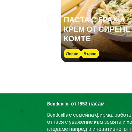
ПАСТА С ГРАХ И
КРЕМ ОТ СИРЕНЕ
КОМТЕ
Лесни
Бързо
Bonduelle, от 1853 насам
Bonduelle е семейна фирма, работ
отнася с уважение към земята и х
гледаме напред и иновативно, от 