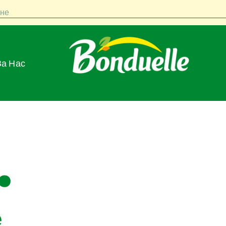
не
За Нас
.
е