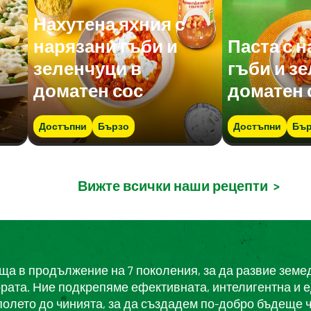
Нахутена яхния с
нарязани гъби и
Паста с 
зеленчуци в
гъби и з
доматен сос
доматен 
Достъпни
Бързо
Достъпни
Бър
Вижте всички наши рецепти
>
еща в продължение на 7 поколения, за да развие земе
ората. Ние подкрепяме ефективната, интелигентна и 
полето до чинията, за да създадем по-добро бъдеще ч