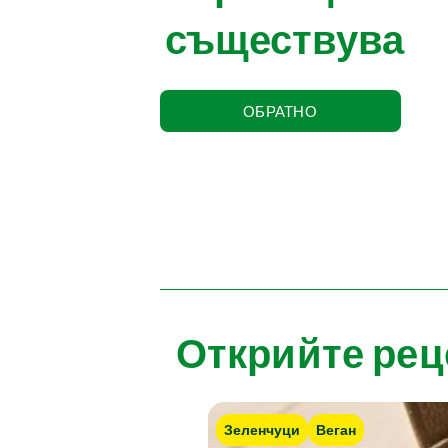
съществува
ОБРАТНО
Открийте рец
Зеленчуци
Веган