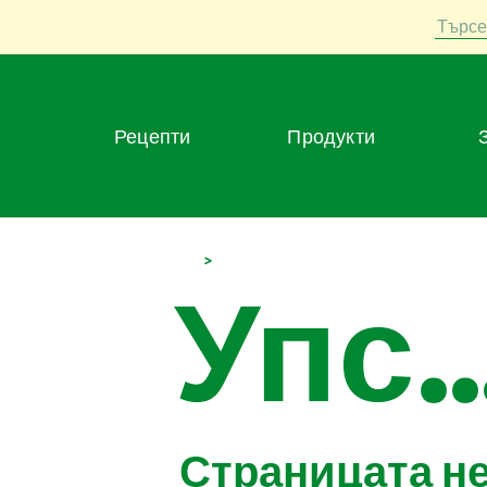
Търсе
Рецепти
Продукти
>
Упс..
Страницата н