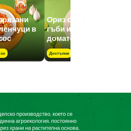
нарязани
Ориз с нарязани
еленчуци в
гъби и зеленчуци в
сос
доматен сос
зо
Достъпни
Бързо
делско производство, което се
единна агроекология, постоянно
рез храни на растителна основа.