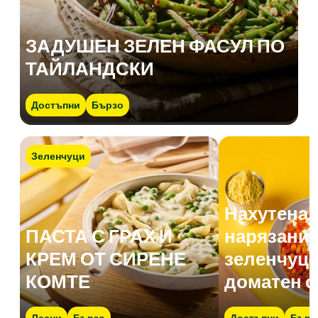
ЗАДУШЕН ЗЕЛЕН ФАСУЛ ПО
ТАЙЛАНДСКИ
Достъпни
Бързо
Зеленчуци
Нахутена 
ПАСТА С ГРАХ И
нарязани 
КРЕМ ОТ СИРЕНЕ
зеленчуци
КОМТЕ
доматен с
Лесни
Бързо
Достъпни
Бърз