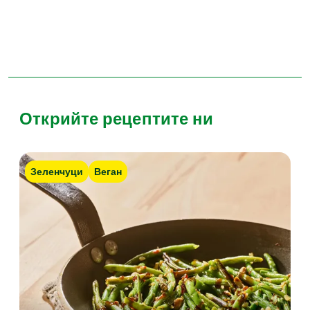
Открийте рецептите ни
Зеленчуци
Веган