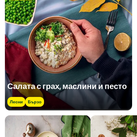
Белтъчини (гр)
5,5 гр
Сол (гр)
0,73 гр
Салата с грах, маслини и песто
Лесни
Бързо