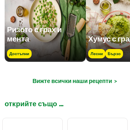
Ризото с грах и
мента
Хумус с гра
Достъпни
Лесни
Бързо
Вижте всички наши рецепти
>
открийте също ...