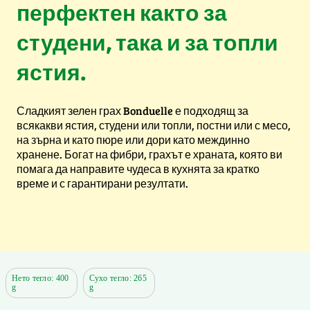
перфектен както за
студени, така и за топли
ястия.
Сладкият зелен грах Bonduelle е подходящ за
всякакви ястия, студени или топли, постни или с месо,
на зърна и като пюре или дори като междинно
хранене. Богат на фибри, грахът е храната, която ви
помага да направите чудеса в кухнята за кратко
време и с гарантирани резултати.
Нето тегло: 400
Сухо тегло: 265
g
g