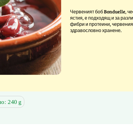
Червеният боб Bonduelle, че
ястия, е подходящ и за разл
фибри и протеини, червения
здравословно хранене.
ло: 240 g