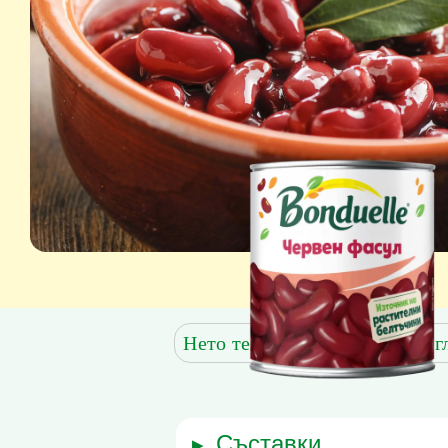
Нето тегло: 400 g
Сухо тег
съставки
▶