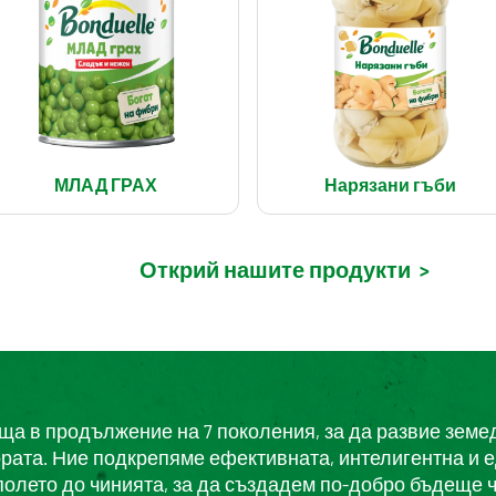
МЛАД ГРАХ
Нарязани гъби
Открий нашите продукти
>
еща в продължение на 7 поколения, за да развие земе
ората. Ние подкрепяме ефективната, интелигентна и 
полето до чинията, за да създадем по-добро бъдеще ч