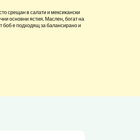
сто срещан в салати и мексикански
ични основни ястия. Маслен, богат на
т боб е подходящ за балансирано и