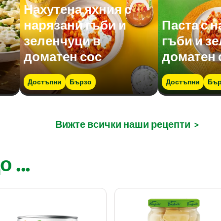
Нахутена яхния с
нарязани гъби и
Паста с 
зеленчуци в
гъби и з
доматен сос
доматен 
Достъпни
Бързо
Достъпни
Бър
Вижте всички наши рецепти
>
 ...