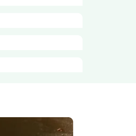
оцет, пипер, чесън на прах, бял 
за
100g
298 kJ
71 kcal
0,5 гр
ум 4°C в чист и добре затворен 
8,2 гр
5,6 гр
5,6 гр