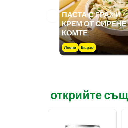
ПАСТА С ГРАХ И
КРЕМ ОТ СИРЕНЕ
КОМТЕ
Лесни
Бързо
открийте също