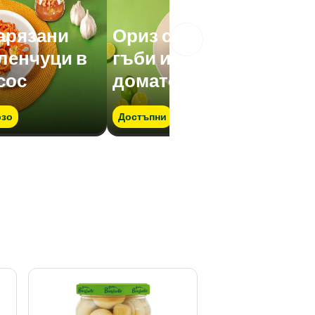
нарязани
Ориз с нарязани
еленчуци в
гъби и зеленчуци в
сос
доматен сос
зо
Достъпни
Бързо