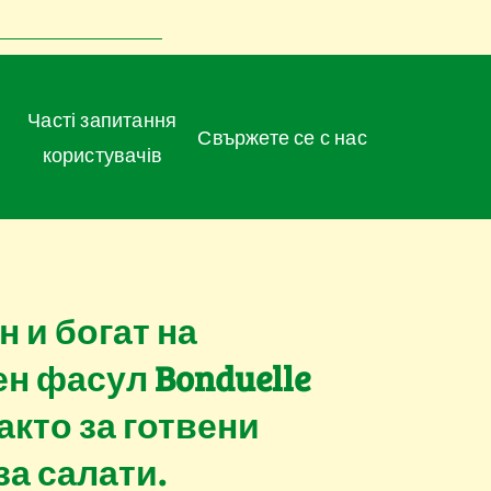
Часті запитання
Свържете се с нас
користувачів
 и богат на
н фасул Bonduelle
акто за готвени
за салати.