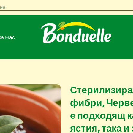
не
За Нас
Стерилизиран
фибри, Черве
е подходящ к
ястия, така и 