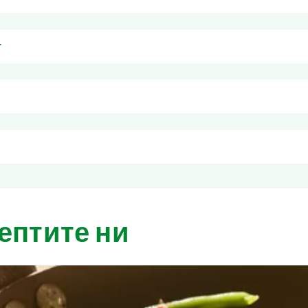
да, сол, захар, модифицирано царевично нишесте, алкохолен 
т
ибри. Подходящ както за готвени ястия, така и за салати. 
място. След отваряне да се съхранява в хладилник на максим
рамките на максимум 48 часа.
ептите ни