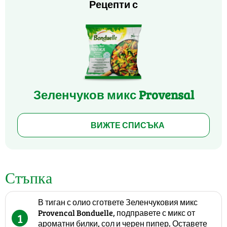
Рецепти с
Зеленчуков микс Provensal
ВИЖТЕ СПИСЪКА
Стъпка
В тиган с олио сгответе Зеленчуковия микс
Provencal Bonduelle, подправете с микс от
1
ароматни билки, сол и черен пипер. Оставете