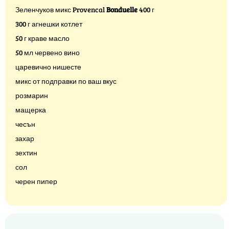
Зеленчуков микс Provencal
Bonduelle
400 г
300 г агнешки котлет
50 г краве масло
50 мл червено вино
царевично нишесте
микс от подправки по ваш вкус
розмарин
мащерка
чесън
захар
зехтин
сол
черен пипер