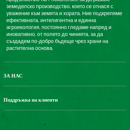
земеделско производство, което се отнася с
уважение към земята и хората. Ние подкрепяме
ефективната, интелигентна и единна
агроекология, постоянно гледаме напред и
иновативно, от полето до чинията, за да
създадем по-добро бъдеще чрез храни на
растителна основа.
ЗА НАС
БОНДЮЕЛ ГРУП
ФОНДАЦИЯ LOUIS BONDUELLE
Поддръжка на клиенти
Свържете се с нас
Часті запитання користувачів
Достъпност на уебсайта: не е съвместим