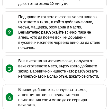
да се готви около 10 минути.
Подправете котлета със сол и черен пипер и
го гответе в тиган, в който добавяме олио,
чесън, мащерка, розмарин и масло.
2
Внимателно разбъркайте всичко, така че
агнешкото да поеме всички добавени
вкусове, и изсипете червено вино, за да стане
по-сочно.
Във висок тиган изсипете сока, получен от
вече сготвеното месо, върху което добавете
3
захар, царевично нишесте като разбърквате
непрекъснато на слаб огън, докато се сгъсти.
В чиния добавете зеленчуковата смес,
агнешкия котлет и предварително
4
приготвения сос и може да се сервира
вечерята.