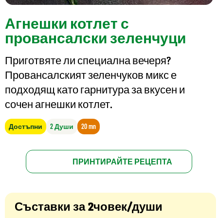
Агнешки котлет с
провансалски зеленчуци
Приготвяте ли специална вечеря?
Провансалският зеленчуков микс е
подходящ като гарнитура за вкусен и
сочен агнешки котлет.
Достъпни
2 Души
20 mn
ПРИНТИРАЙТЕ РЕЦЕПТА
Съставки за 2човек/души