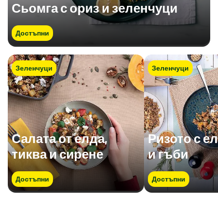
Сьомга с ориз и зеленчуци
Достъпни
Зеленчуци
Зеленчуци
Салата от елда,
Ризото с ел
тиква и сирене
и гъби
Достъпни
Достъпни