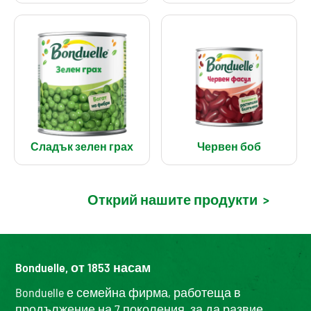
Сладък зелен грах
Червен боб
Открий нашите продукти
>
Bonduelle, от 1853 насам
Bonduelle е семейна фирма, работеща в
продължение на 7 поколения, за да развие