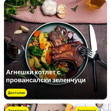
Агнешки котлет с
провансалски зеленчуци
Достъпни
Зеленчуци
Зеленчуци