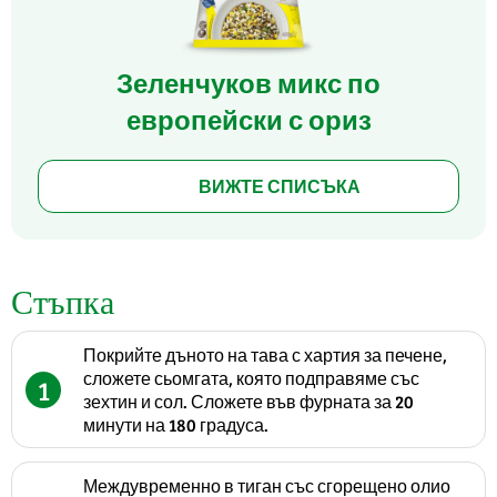
Зеленчуков микс по
европейски с ориз
ВИЖТЕ СПИСЪКА
Стъпка
Покрийте дъното на тава с хартия за печене,
сложете сьомгата, която подправяме със
1
зехтин и сол. Сложете във фурната за 20
минути на 180 градуса.
Междувременно в тиган със сгорещено олио