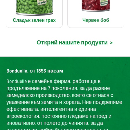
Сладък зелен грах
Червен боб
Открий нашите продукти
>
Bonduelle, от 1853 насам
Bonduelle е семейна фирма, работеща в
продължение на 7 поколения, за да развие
земеделско производство, което се отнася с
уважение към земята и хората. Ние подкрепяме
ефективната, интелигентна и единна
агроекология, постоянно гледаме напред и
иновативно, от полето до чинията, за да
създадем по-добро бъдеще чрез храни на