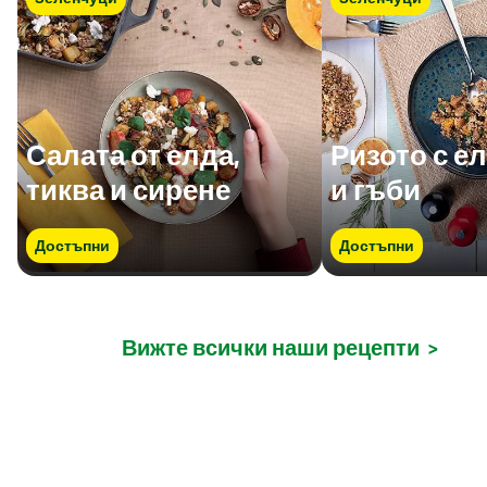
Салата от елда,
Ризото с ел
тиква и сирене
и гъби
Достъпни
Достъпни
Вижте всички наши рецепти
>