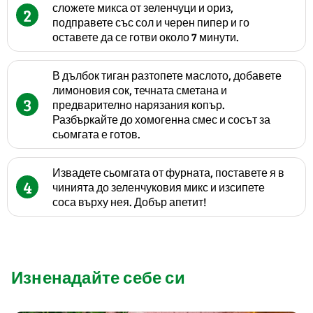
сложете микса от зеленчуци и ориз,
2
подправете със сол и черен пипер и го
оставете да се готви около 7 минути.
В дълбок тиган разтопете маслото, добавете
лимоновия сок, течната сметана и
3
предварително нарязания копър.
Разбъркайте до хомогенна смес и сосът за
сьомгата е готов.
Извадете сьомгата от фурната, поставете я в
4
чинията до зеленчуковия микс и изсипете
соса върху нея. Добър апетит!
Изненадайте себе си