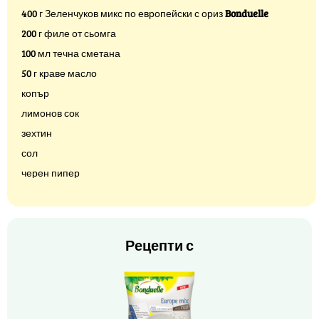
400 г Зеленчуков микс по европейски с ориз
Bonduelle
200 г филе от сьомга
100 мл течна сметана
50 г краве масло
копър
лимонов сок
зехтин
сол
черен пипер
Рецепти с