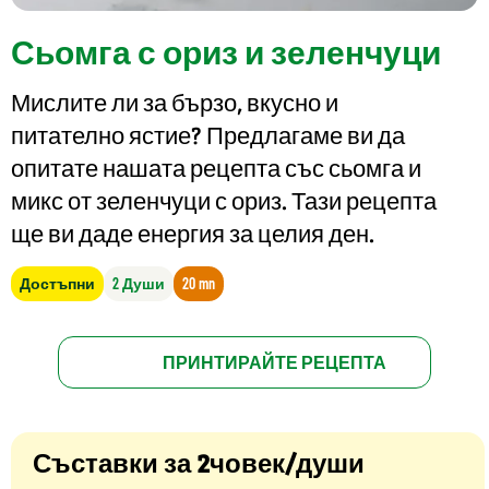
Сьомга с ориз и зеленчуци
Мислите ли за бързо, вкусно и
питателно ястие? Предлагаме ви да
опитате нашата рецепта със сьомга и
микс от зеленчуци с ориз. Тази рецепта
ще ви даде енергия за целия ден.
Достъпни
2 Души
20 mn
ПРИНТИРАЙТЕ РЕЦЕПТА
Съставки за 2човек/души