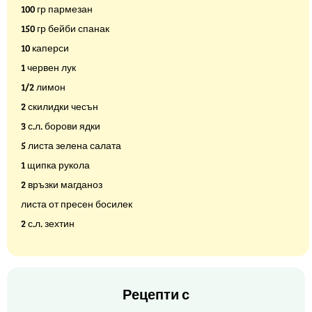
100 гр пармезан
150 гр бейби спанак
10 каперси
1 червен лук
1/2 лимон
2 скилидки чесън
3 с.л. борови ядки
5 листа зелена салата
1 щипка рукола
2 връзки магданоз
листа от пресен босилек
2 с.л. зехтин
Рецепти с