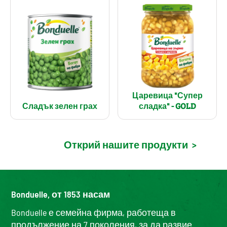
Царевица "Супер
Сладък зелен грах
сладка" - GOLD
Открий нашите продукти
>
Bonduelle, от 1853 насам
Bonduelle е семейна фирма, работеща в
продължение на 7 поколения, за да развие