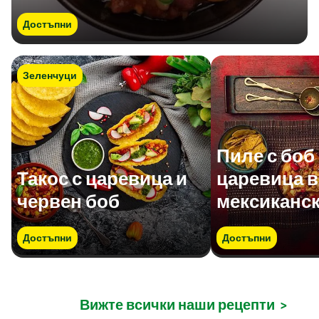
Достъпни
Зеленчуци
Пиле с боб
Такос с царевица и
царевица в
червен боб
мексиканск
Достъпни
Достъпни
Вижте всички наши рецепти
>