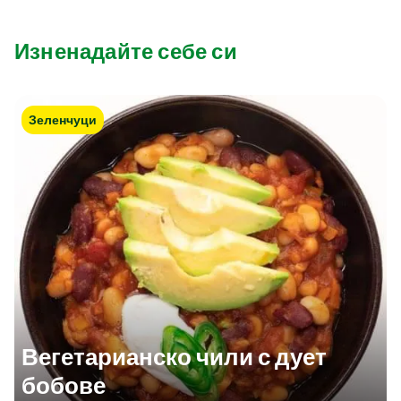
Изненадайте себе си
Зеленчуци
Вегетарианско чили с дует
бобове