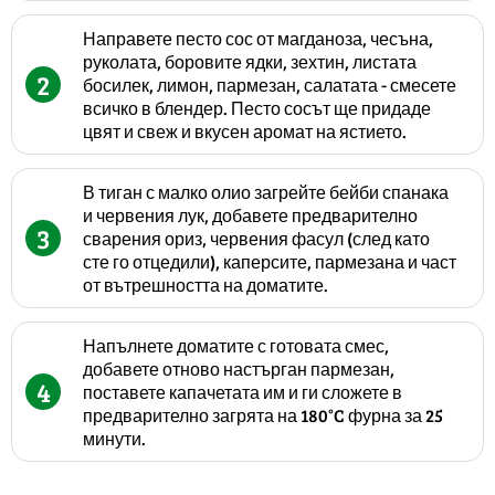
Направете песто сос от магданоза, чесъна,
руколата, боровите ядки, зехтин, листата
2
босилек, лимон, пармезан, салатата - смесете
всичко в блендер. Песто сосът ще придаде
цвят и свеж и вкусен аромат на ястието.
В тиган с малко олио загрейте бейби спанака
и червения лук, добавете предварително
3
сварения ориз, червения фасул (след като
сте го отцедили), каперсите, пармезана и част
от вътрешността на доматите.
Напълнете доматите с готовата смес,
добавете отново настърган пармезан,
4
поставете капачетата им и ги сложете в
предварително загрята на 180°C фурна за 25
минути.