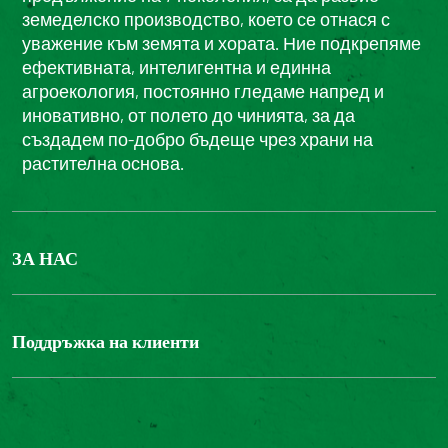
земеделско производство, което се отнася с
уважение към земята и хората. Ние подкрепяме
ефективната, интелигентна и единна
агроекология, постоянно гледаме напред и
иновативно, от полето до чинията, за да
създадем по-добро бъдеще чрез храни на
растителна основа.
ЗА НАС
БОНДЮЕЛ ГРУП
ФОНДАЦИЯ LOUIS BONDUELLE
Поддръжка на клиенти
Свържете се с нас
Часті запитання користувачів
Достъпност на уебсайта: не е съвместим