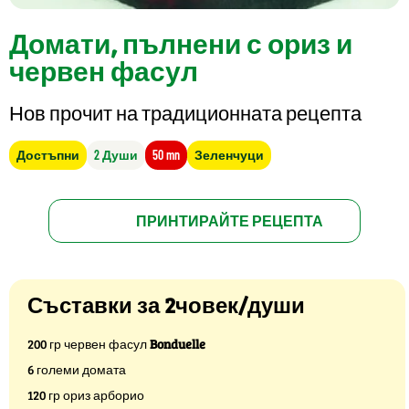
Домати, пълнени с ориз и
червен фасул
Нов прочит на традиционната рецепта
Достъпни
2 Души
50 mn
Зеленчуци
ПРИНТИРАЙТЕ РЕЦЕПТА
Съставки за 2човек/души
200 гр червен фасул
Bonduelle
6 големи домата
120 гр ориз арборио