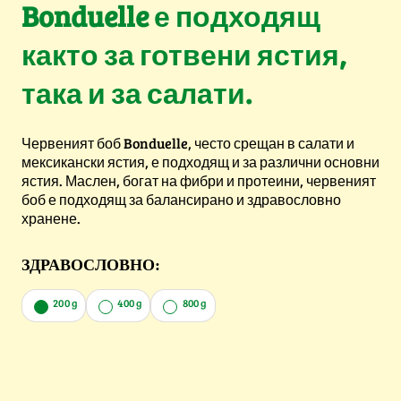
Bonduelle е подходящ
както за готвени ястия,
така и за салати.
Червеният боб Bonduelle, често срещан в салати и
мексикански ястия, е подходящ и за различни основни
ястия. Маслен, богат на фибри и протеини, червеният
боб е подходящ за балансирано и здравословно
хранене.
ЗДРАВОСЛОВНО:
200 g
400 g
800 g