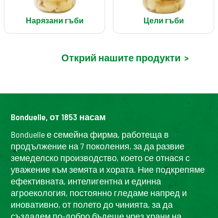
Нарязани гъби
Цели гъби
Открий нашите продукти
>
Bonduelle, от 1853 насам
Bonduelle е семейна фирма, работеща в
продължение на 7 поколения, за да развие
земеделско производство, което се отнася с
уважение към земята и хората. Ние подкрепяме
ефективната, интелигентна и единна
агроекология, постоянно гледаме напред и
иновативно, от полето до чинията, за да
създадем по-добро бъдеще чрез храни на