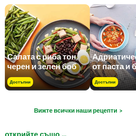
Салата с риба тон,
Адриатичес
черен и зелен боб
от паста и 
Достъпни
Достъпни
Вижте всички наши рецепти
>
открийте също ...