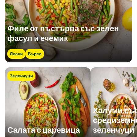
Филе от пъстърва със зелен
фасул и ечемик
Лесни
Бързо
Зеленчуци
Халуми съ
средиземн
Салата с царевица
зеленчуци