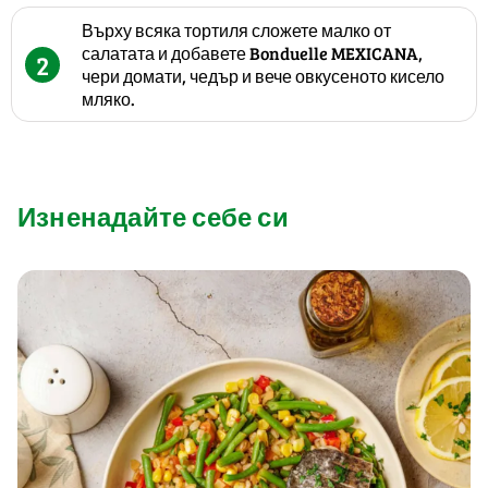
Върху всяка тортиля сложете малко от
салатата и добавете Bonduelle MEXICANA,
2
чери домати, чедър и вече овкусеното кисело
мляко.
Изненадайте себе си