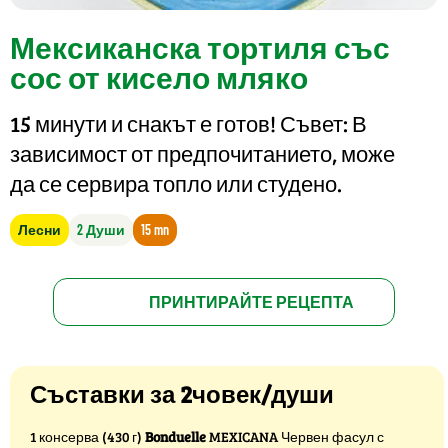
Мексиканска тортиля със
сос от кисело мляко
15 минути и снакът е готов! Съвет: В
зависимост от предпочитанието, може
да се сервира топло или студено.
Лесни
2 Души
15 mn
ПРИНТИРАЙТЕ РЕЦЕПТА
Съставки за 2човек/души
1 консерва (430 г)
Bonduelle
MEXICANA Червен фасул с