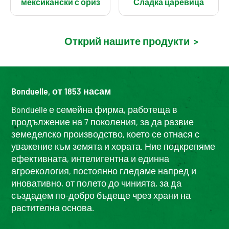
мексикански с ориз
Сладка царевица
Открий нашите продукти
>
Bonduelle, от 1853 насам
Bonduelle е семейна фирма, работеща в
продължение на 7 поколения, за да развие
земеделско производство, което се отнася с
уважение към земята и хората. Ние подкрепяме
ефективната, интелигентна и единна
агроекология, постоянно гледаме напред и
иновативно, от полето до чинията, за да
създадем по-добро бъдеще чрез храни на
растителна основа.