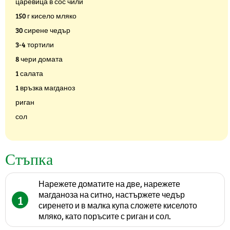
царевица в сос чили
150 г кисело мляко
30 сирене чедър
3-4 тортили
8 чери домата
1 салата
1 връзка магданоз
риган
сол
Стъпка
Нарежете доматите на две, нарежете
магданоза на ситно, настържете чедър
1
сиренето и в малка купа сложете киселото
мляко, като поръсите с риган и сол.