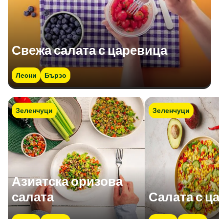
Свежа салата с царевица
Лесни
Бързо
Зеленчуци
Зеленчуци
Азиатска оризова
салата
Салата с ц