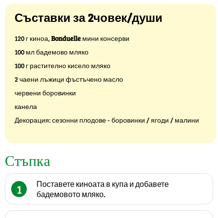
Съставки за 2човек/души
120 г киноа,
Bonduelle
мини консерви
100 мл бадемово мляко
100 г растително кисело мляко
2 чаени лъжици фъстъчено масло
червени боровинки
канела
Декорация: сезонни плодове - боровинки / ягоди / малини
Стъпка
Поставете киноата в купа и добавете
1
бадемовото мляко.