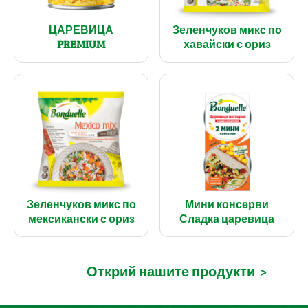
ЦАРЕВИЦА
Зеленчуков микс по
PREMIUM
хавайски с ориз
Зеленчуков микс по
Мини консерви
мексикански с ориз
Сладка царевица
Открий нашите продукти
>