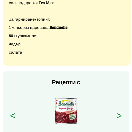
сол, подправки Tex Mex
За гарниране/топинг:
1 консерва царевица
Bonduelle
80 г гуакамоле
чедър
салата
Рецепти с
<
>