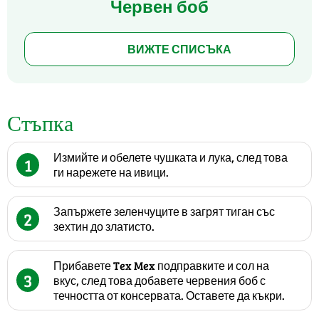
Червен боб
ВИЖТЕ СПИСЪКА
Стъпка
Измийте и обелете чушката и лука, след това
1
ги нарежете на ивици.
Запържете зеленчуците в загрят тиган със
2
зехтин до златисто.
Прибавете Tex Mex подправките и сол на
3
вкус, след това добавете червения боб с
течността от консервата. Оставете да къкри.