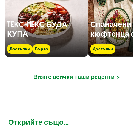
TEКС-MEКС БУДА
Спаначени
КУПА
кюфтенца 
Достъпни
Бързо
Достъпни
Вижте всички наши рецепти
>
Открийте също...