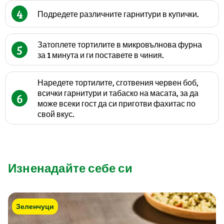
4
Подредете различните гарнитури в купички.
Затоплете тортилите в микровълнова фурна
5
за 1 минута и ги поставете в чиния.
Наредете тортилите, сготвения червен боб,
всички гарнитури и табаско на масата, за да
6
може всеки гост да си приготви фахитас по
свой вкус.
Изненадайте себе си
Зеленчуци