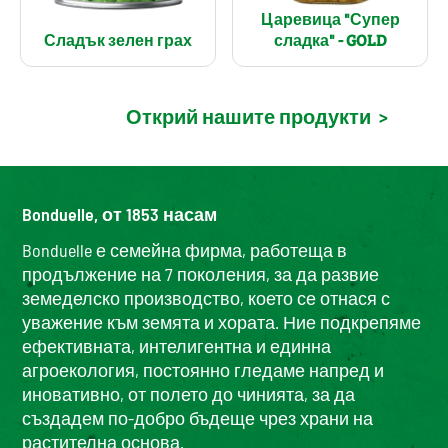
Царевица "Супер
Сладък зелен грах
сладка" - GOLD
Открий нашите продукти
>
Bonduelle, от 1853 насам
Bonduelle е семейна фирма, работеща в
продължение на 7 поколения, за да развие
земеделско производство, което се отнася с
уважение към земята и хората. Ние подкрепяме
ефективната, интелигентна и единна
агроекология, постоянно гледаме напред и
иновативно, от полето до чинията, за да
създадем по-добро бъдеще чрез храни на
растителна основа.