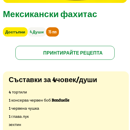
Мексикански фахитас
Достъпни
4 Души
15 mn
ПРИНТИРАЙТЕ РЕЦЕПТА
Съставки за 4човек/души
4 тортили
1 консерва червен боб
Bonduelle
1 червена чушка
1 глава лук
зехтин